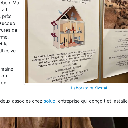
uébec. Ma
tait
s près
beaucoup
rures de
rme.
t la
dhésive
domaine
tion
s de
Laboratoire Klystal
s deux associés chez
soluo
, entreprise qui conçoit et install