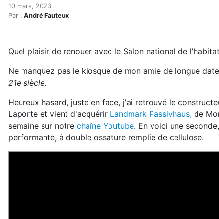
Mes trouvailles au Salon na
Accueil
10 mars, 2023
Par :
André Fauteux
Articles
Actualités
Mes trouvailles au Salon national de l'habitation 2023
Quel plaisir de renouer avec le Salon national de l'habita
Ne manquez pas le kiosque de mon amie de longue date,
21e siècle
.
Heureux hasard, juste en face, j'ai retrouvé le construc
Laporte et vient d'acquérir
Landmark Passivhaus,
de Mont
semaine sur notre
chaîne Youtube
. En voici une seconde
performante, à double ossature remplie de cellulose.