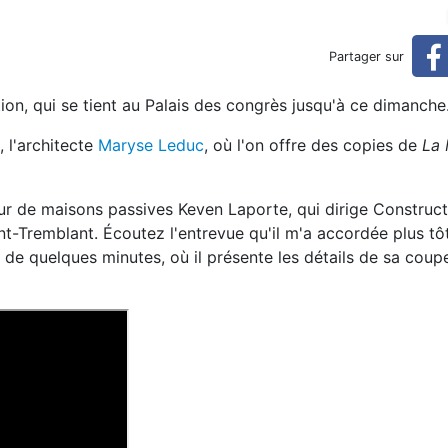
tional de l'habitation 2023
Partager sur
tion, qui se tient au Palais des congrès jusqu'à ce dimanche
 l'architecte
Maryse Leduc
, où l'on offre des copies de
La 
teur de maisons passives Keven Laporte, qui dirige Construc
-Tremblant. Écoutez l'entrevue qu'il m'a accordée plus tô
, de quelques minutes, où il présente les détails de sa cou