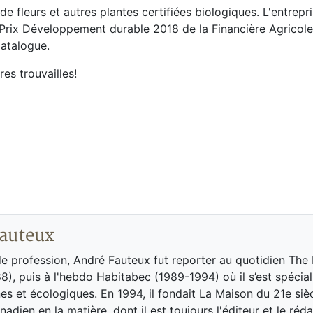
 fleurs et autres plantes certifiées biologiques. L'entrepr
 Prix Développement durable 2018 de la Financière Agricol
atalogue.
es trouvailles!
auteux
de profession, André Fauteux fut reporter au quotidien The
8), puis à l'hebdo Habitabec (1989-1994) où il s’est spécial
es et écologiques. En 1994, il fondait La Maison du 21e siè
adien en la matière, dont il est toujours l'éditeur et le réd