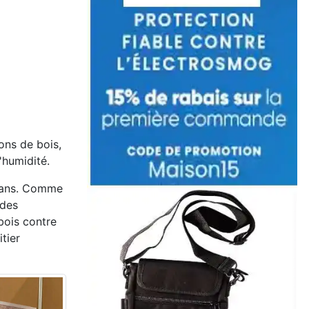
ons de bois,
'humidité.
35 ans. Comme
 des
bois contre
itier