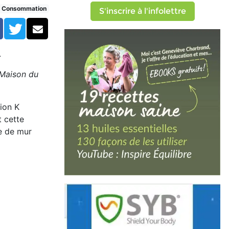
Consommation
S'inscrire à l'infolettre
Facebook
Twitter
Courriel
.
Maison du
tion K
t cette
pe de mur