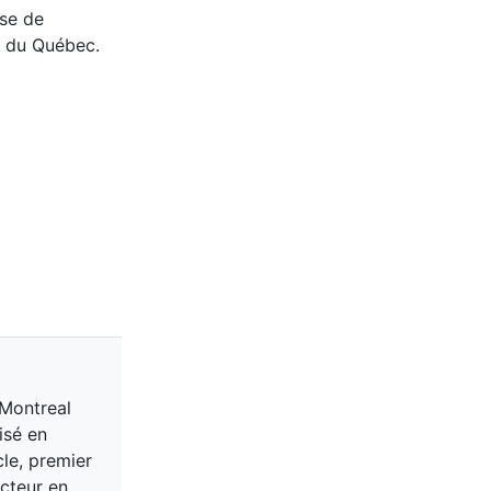
ise de
e du Québec.
 Montreal
isé en
cle, premier
acteur en