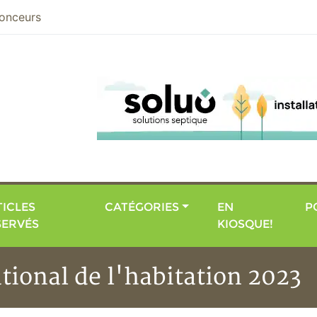
nier
onceurs
ICLES
CATÉGORIES
EN
P
SERVÉS
KIOSQUE!
tional de l'habitation 2023