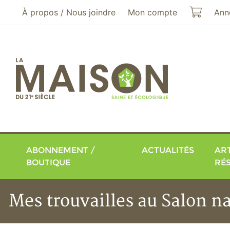
Aller au menu principal
Aller au contenu principal
Mon pa
À propos / Nous joindre
Mon compte
Ann
ABONNEMENT /
ACTUALITÉS
ART
BOUTIQUE
RÉ
Mes trouvailles au Salon na