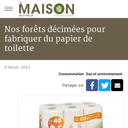
Aller au menu principal
Aller au contenu principal
Nos forêts décimées pour
fabriquer du papier de
toilette
Nos forêts décimées pour fabriq
Accueil
9 février, 2023
Consommation
Eau et environnement
Articles
Eau et environnement
Facebook
Twitte
Co
Partager sur
Eau et environnement
Nos forêts décimées pour fabriquer du papier de toile