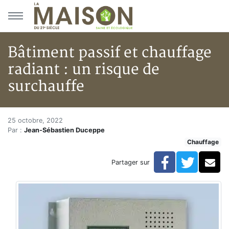
Aller au menu principal
Aller au contenu principal
Bâtiment passif et chauffage
radiant : un risque de
surchauffe
Bâtiment passif et chauffage ra
Accueil
25 octobre, 2022
Par :
Jean-Sébastien Duceppe
Articles
Chauffage
Chauffage
Bâtiment passif et chauffage radiant : un risque de su
Facebook
Twitte
Co
Partager sur