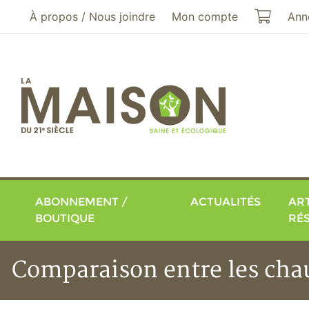
Aller au menu principal
Aller au contenu principal
Mon pa
À propos / Nous joindre
Mon compte
Ann
ABONNEMENT /
ACTUALITÉS
ART
BOUTIQUE
RÉ
Comparaison entre les cha