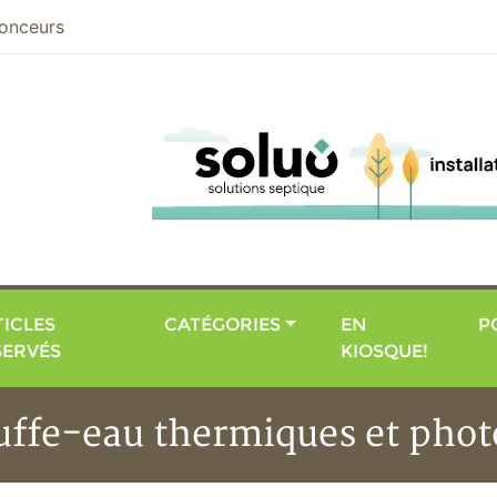
nier
onceurs
ICLES
CATÉGORIES
EN
P
SERVÉS
KIOSQUE!
uffe-eau thermiques et phot