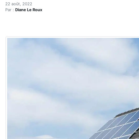
Comparaison entre les cha
Accueil
22 août, 2022
Par :
Diane Le Roux
Articles
Énergie
Chauffage
Comparaison entre les chauffe-eau thermiques et ph