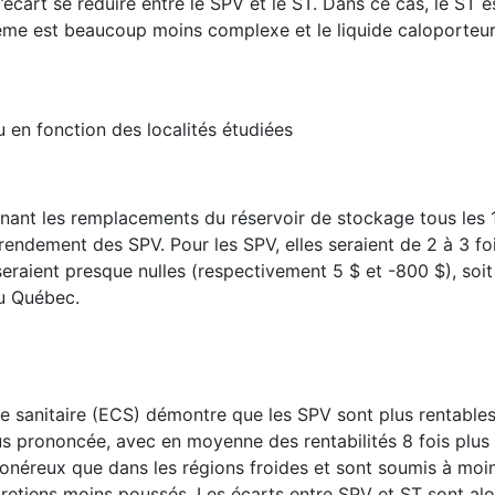
l’écart se réduire entre le SPV et le ST. Dans ce cas, le ST
tème est beaucoup moins complexe et le liquide caloporteur
u en fonction des localités étudiées
nant les remplacements du réservoir de stockage tous les 1
endement des SPV. Pour les SPV, elles seraient de 2 à 3 foi
eraient presque nulles (respectivement 5 $ et -800 $), soit
au Québec.
 sanitaire (ECS) démontre que les SPV sont plus rentables
plus prononcée, avec en moyenne des rentabilités 8 fois plu
 onéreux que dans les régions froides et sont soumis à moi
retiens moins poussés. Les écarts entre SPV et ST sont al