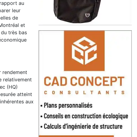
 rapport au
arer leur
elles de
Montréal et
 du très bas
t économique
ur rendement
e relativement
bec (HQ)
esurée atteint
 inhérentes aux