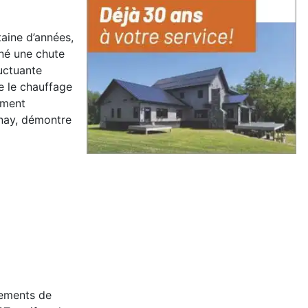
aine d’années,
îné une chute
luctuante
e le chauffage
ement
enay, démontre
pements de