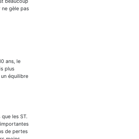
 est beaucoup
 ne gèle pas
0 ans, le
s plus
 un équilibre
 que les ST.
s importantes
ns de pertes
ors moins