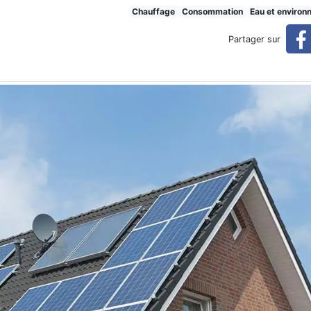
uffe-eau thermiques et phot
Chauffage
Consommation
Eau et environ
Partager sur
otovoltaïques