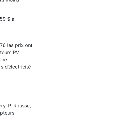
059 $ à
r
76 les prix ont
pteurs PV
 une
 d’électricité
ry, P. Rousse,
apteurs