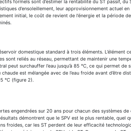
tifs formels sont d’estimer la rentabilité du ST passif, du 
istiques d’ensoleillement, leur approvisionnement actuel en 
ement initial, le coût de revient de l’énergie et la période d
minés.
éservoir domestique standard à trois éléments. L’élément ce
es sont reliés au réseau, permettant de maintenir une temp
tral peut surchauffer l’eau jusqu’à 85 °C, ce qui permet de 
u chaude est mélangée avec de l’eau froide avant d’être dist
 °C (figure 2).
 pertes engendrées sur 20 ans pour chacun des systèmes de
 résultats démontrent que le SPV est le plus rentable, quel qu
ns froides, car les ST perdent de leur efficacité technologi