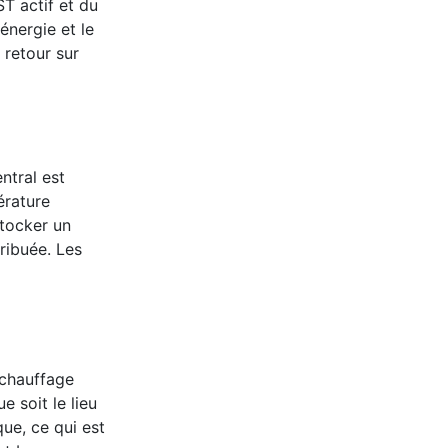
ST actif et du
énergie et le
e retour sur
ntral est
érature
stocker un
ribuée. Les
 chauffage
e soit le lieu
que, ce qui est