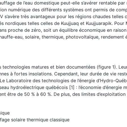
auffage de l’eau domestique peut-elle s’avérer rentable par
ation numérique des différents systèmes ont permis de comp
s’avère très avantageux pour les régions chaudes telles c
nordiques telles celles de Kuujjuaq et Kuujjuarapik. Pour 
ans proche de zéro, soit un équilibre économique en raison
 Chauffe-eau, solaire, thermique, photovoltaïque, rendemen
s technologies matures et bien documentées (figure 1). Le
s à fortes insolations. Cependant, leur durée de vie rest
s. Le Laboratoire des technologies de l’énergie d’Hydro-Qué
éseau hydroélectrique québécois [1] : l’économie d’énergie m
t être de 50 % à 60 %. De plus, des limites d’exploitation
age solaire thermique classique