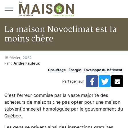
Aller au menu principal
Aller au contenu principal
La maison Novoclimat est la
moins chère
La maison Novoclimat est la m
Accueil
15 février, 2022
Par :
André Fauteux
Articles
Chauffage
Énergie
Enveloppe du bâtiment
Énergie
Chauffage
Facebook
Twitte
Co
Partager sur
La maison Novoclimat est la moins chère
C'est l'erreur commise par la vaste majorité des
acheteurs de maisons : ne pas opter pour une maison
subventionnée et homologuée par le gouvernement du
Québec.
Les gens se privent ainsi des inspections gratuites