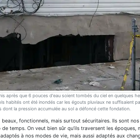
nis après que 6 pouces d'eau soient tombés du ciel en quelques he
 habités ont été inondés car les égouts pluviaux ne suffisaient p
es dont la pression accumulée au sol a défoncé cette fondation.
beaux, fonctionnels, mais surtout sécuritaires. Ils sont no
 de temps. On veut bien sûr qu’ils traversent les époques, 
 et adaptés à nos modes de vie, mais aussi adaptés aux cha