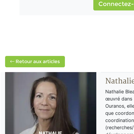
Connectez-
Retour aux articles
Nathali
Nathalie Ble
œuvré dans l
Ouranos, ell
que coordon
coordination
(recherches/p