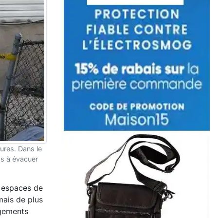
ures. Dans le
as à évacuer
s espaces de
mais de plus
ngements