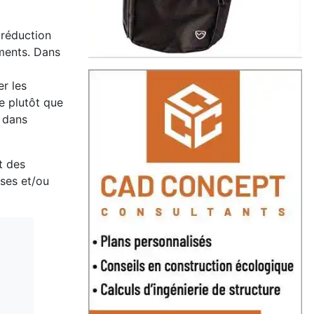
 réduction
ements. Dans
er les
e plutôt que
z dans
t des
ses et/ou