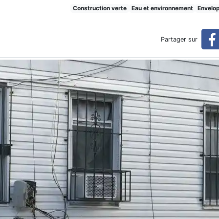
limatiques : des adaptation
Construction verte
Eau et environnement
Envelo
Partager sur
ons nécessaires