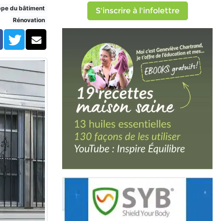
s nécessaires
ppe du bâtiment
S'inscrire à l'infolettre
Rénovation
Facebook
Twitter
Courriel