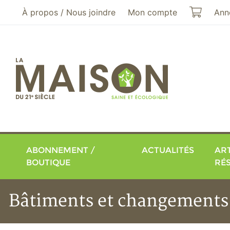
Aller au menu principal
Aller au contenu principal
Mon pa
À propos / Nous joindre
Mon compte
Ann
ABONNEMENT /
ACTUALITÉS
ART
BOUTIQUE
RÉ
Bâtiments et changements c