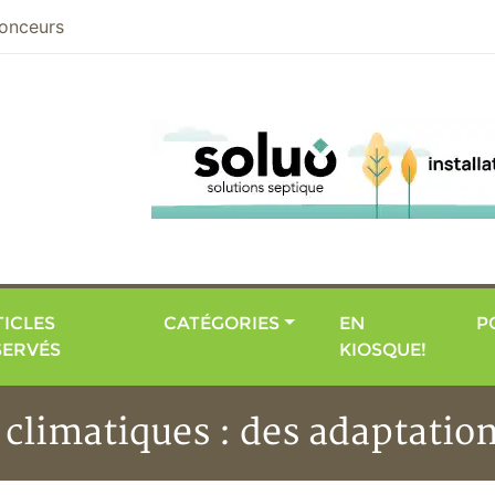
nier
onceurs
ICLES
CATÉGORIES
EN
P
SERVÉS
KIOSQUE!
limatiques : des adaptation