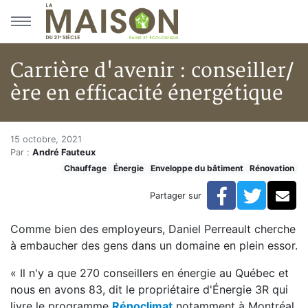
Aller au menu principal
Aller au contenu principal
Carrière d'avenir : conseiller/
ère en efficacité énergétique
Carrière d'avenir : conseiller/è
Accueil
15 octobre, 2021
Par :
André Fauteux
Articles
Chauffage
Énergie
Enveloppe du bâtiment
Rénovation
Énergie
Chauffage
Facebook
Twitte
Co
Partager sur
Carrière d'avenir : conseiller/ère en efficacité énergét
Comme bien des employeurs, Daniel Perreault cherche
à embaucher des gens dans un domaine en plein essor.
« Il n'y a que 270 conseillers en énergie au Québec et
nous en avons 83, dit le propriétaire d'Énergie 3R qui
livre le programme
Rénoclimat
notamment à Montréal,