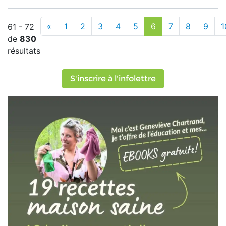
«
1
2
3
4
5
6
7
8
9
1
61 - 72
de
830
résultats
S'inscrire à l'infolettre