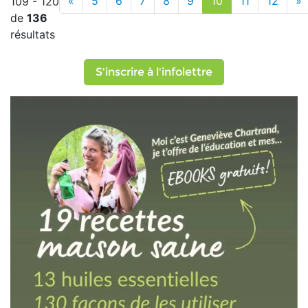
«
5
6
7
8
9
10
11
12
»
109 - 120
de
136
résultats
S'inscrire à l'infolettre