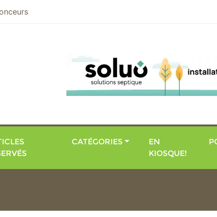
nier
onceurs
ICLES
CATÉGORIES
EN
P
SERVÉS
KIOSQUE!