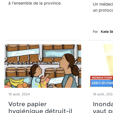
à l'ensemble de la province.
Un médeci
un protoco
Par :
Katie S
16 août, 2024
16 août, 202
Votre papier
Inonda
hygiénique détruit-il
vaut p