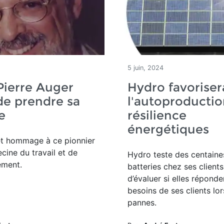
5 juin, 2024
Pierre Auger
Hydro favoriser
de prendre sa
l'autoproductio
e
résilience
énergétiques
 et hommage
à ce pionnier
cine du travail et de
Hydro teste des centaine
nement.
batteries chez ses client
d’évaluer si elles répond
besoins de ses clients lo
pannes.