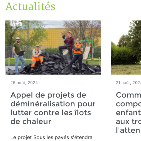
Actualités
Accueil
Articles
Actualités
26 août, 2024
21 août, 202
Appel de projets de
Comme
déminéralisation pour
compo
lutter contre les îlots
enfant
de chaleur
aux tr
l'atte
Le projet Sous les pavés s'étendra