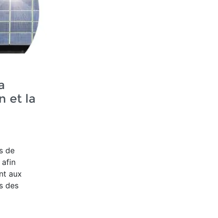
a
n et la
s de
s
afin
ent aux
rs des