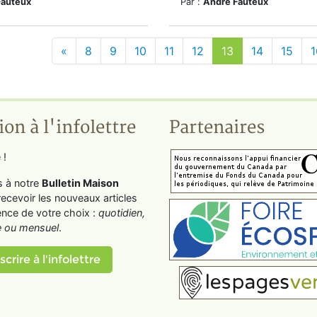
Fauteux
Par :
André Fauteux
«
8
9
10
11
12
13
14
15
1
ion à l'infolettre
Partenaires
 !
s à notre
Bulletin Maison
recevoir les nouveaux articles
ence de votre choix :
quotidien,
 ou mensuel
.
scrire à l'infolettre