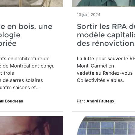
13 juin, 2024
re en bois, une
Sortir les RPA d
ologie
modèle capitali
priée
des rénoviction
nts en architecture de
La lutte pour sauver le R
té de Montréal ont conçu
Mont-Carmel en
t trois
vedette au
Rendez-vous
 de serres solaires
Collectivités viables.
uatre saisons et...
aul Boudreau
Par :
André Fauteux