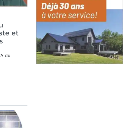
u
ste et
s
PA du