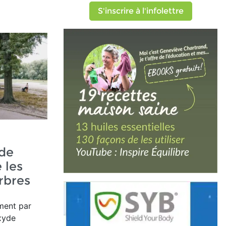
S'inscrire à l'infolettre
de
 les
rbres
ement par
oxyde