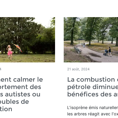
4
21 août, 2024
nt calmer le
La combustion 
rtement des
pétrole diminue
s autistes ou
bénéfices des a
oubles de
L'isoprène émis naturell
ntion
les arbres réagit avec l'