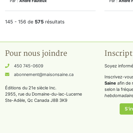
Par :
André Fauteux
Par :
André 
145 - 156 de
575
résultats
Pour nous joindre
Inscript
450 745-0609
Soyez informé
abonnement@maisonsaine.ca
Inscrivez-vou
Saine
afin de 
Éditions du 21e siècle Inc.
selon la fréqu
2955, rue du Domaine-du-lac-Lucerne
hebdomadaire
Ste-Adèle, Qc Canada J8B 3K9
S'in