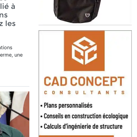
lié à
ns
 les
ations
erme, une