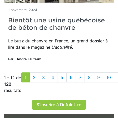
1 novembre, 2024
Bientôt une usine québécoise
de béton de chanvre
Le buzz du chanvre en France, un grand dossier à
lire dans le magazine
L'actualité
.
Par :
André Fauteux
1
2
3
4
5
6
7
8
9
10
1 - 12 de
122
résultats
S'inscrire à l'infolettre