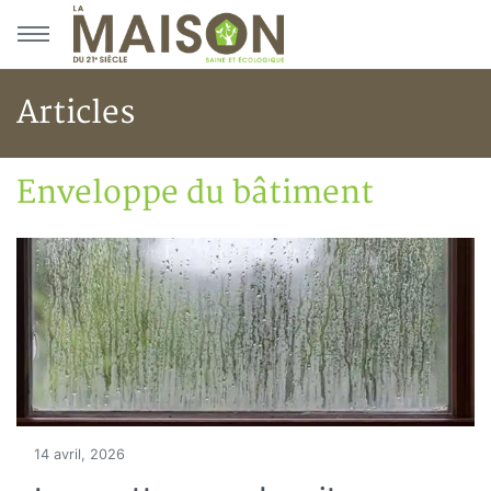
Aller au menu principal
Aller au contenu principal
Articles
Enveloppe du bâtiment
Accueil
Articles
Construction verte
Enveloppe du bâtiment
14 avril, 2026