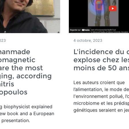
023
4 octobre, 2023
manmade
L'incidence du 
romagnetic
explose chez le
 are the most
moins de 50 an
ing, according
Les auteurs croient que
itris
l’alimentation, le mode de
opoulos
l'environnement pollué, l’ob
microbiome et les prédis
g biophysicist explained
génétiques seraient en je
a new book and a European
 presentation.