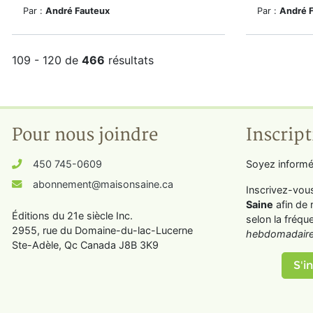
Par :
André Fauteux
Par :
André 
109 - 120 de
466
résultats
Pour nous joindre
Inscript
450 745-0609
Soyez informé
abonnement@maisonsaine.ca
Inscrivez-vou
Saine
afin de 
Éditions du 21e siècle Inc.
selon la fréqu
2955, rue du Domaine-du-lac-Lucerne
hebdomadaire
Ste-Adèle, Qc Canada J8B 3K9
S'in