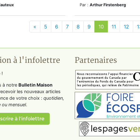
Fauteux
Par :
Arthur Firstenberg
«
5
6
7
8
9
10
11
12
1
ion à l'infolettre
Partenaires
 !
s à notre
Bulletin Maison
recevoir les nouveaux articles
ence de votre choix :
quotidien,
 ou mensuel
.
scrire à l'infolettre