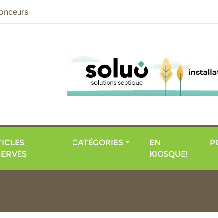
nier
onceurs
ICLES
CATÉGORIES
EN
P
SERVÉS
KIOSQUE!