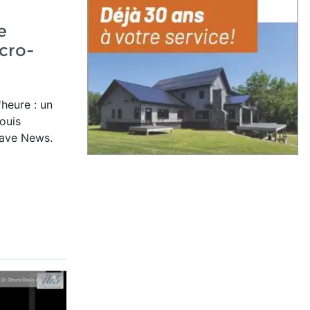
e
cro-
'heure : un
ouis
wave News.