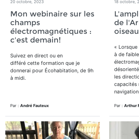
20 octobre, 2023
18 octobre, 
Mon webinaire sur les
L'amp
champs
de l'
électromagnétiques :
oiseau
c'est demain!
« Lorsque 
à de faibl
Suivez en direct ou en
électromag
différé cette formation que je
désorienté
donnerai pour Écohabitation, de 9h
les directi
à midi.
capacités 
navigation.
Par :
André Fauteux
Par :
Arthur 