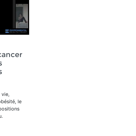
cancer
s
s
 vie,
ésité, le
positions
u.