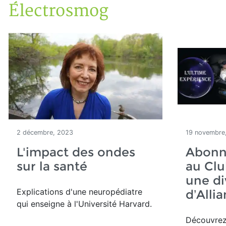
Électrosmog
Accueil
Articles
Maisons saines
Électrosmog
2 décembre, 2023
19 novembre
L'impact des ondes
Abonn
sur la santé
au Clu
une di
Explications d'une neuropédiatre
d’Alli
qui enseigne à l'Université Harvard.
Découvrez 