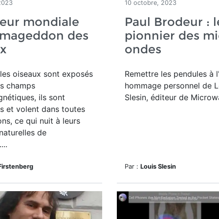
2023
10 octobre, 2023
leur mondiale
Paul Brodeur : l
Armageddon des
pionnier des mi
x
ondes
les oiseaux sont exposés
Remettre les pendules à l
es champs
hommage personnel de L
nétiques, ils sont
Slesin, éditeur de Micro
s et volent dans toutes
ons, ce qui nuit à leurs
naturelles de
...
Firstenberg
Par :
Louis Slesin