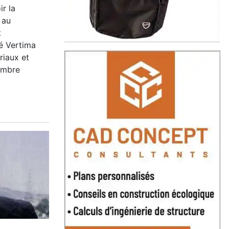
r la
 au
t
té Vertima
riaux et
embre