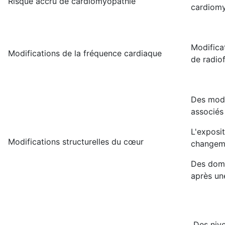
Risque accru de cardiomyopathie
cardiomy
Modifica
Modifications de la fréquence cardiaque
de radiof
Des modi
associés
L'exposi
Modifications structurelles du cœur
changemen
Des domm
après un
Des nive