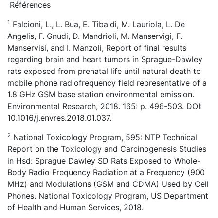
Références
1
Falcioni, L., L. Bua, E. Tibaldi, M. Lauriola, L. De
Angelis, F. Gnudi, D. Mandrioli, M. Manservigi, F.
Manservisi, and I. Manzoli, Report of final results
regarding brain and heart tumors in Sprague-Dawley
rats exposed from prenatal life until natural death to
mobile phone radiofrequency field representative of a
1.8 GHz GSM base station environmental emission.
Environmental Research, 2018. 165: p. 496-503. DOI:
10.1016/j.envres.2018.01.037.
2
National Toxicology Program, 595: NTP Technical
Report on the Toxicology and Carcinogenesis Studies
in Hsd: Sprague Dawley SD Rats Exposed to Whole-
Body Radio Frequency Radiation at a Frequency (900
MHz) and Modulations (GSM and CDMA) Used by Cell
Phones. National Toxicology Program, US Department
of Health and Human Services, 2018.