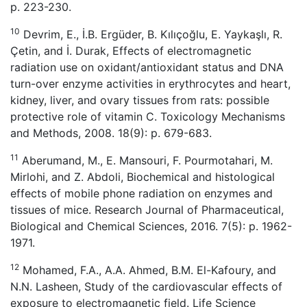
p. 223-230.
10
Devrim, E., İ.B. Ergüder, B. Kılıçoğlu, E. Yaykaşlı, R.
Çetin, and İ. Durak, Effects of electromagnetic
radiation use on oxidant/antioxidant status and DNA
turn-over enzyme activities in erythrocytes and heart,
kidney, liver, and ovary tissues from rats: possible
protective role of vitamin C. Toxicology Mechanisms
and Methods, 2008. 18(9): p. 679-683.
11
Aberumand, M., E. Mansouri, F. Pourmotahari, M.
Mirlohi, and Z. Abdoli, Biochemical and histological
effects of mobile phone radiation on enzymes and
tissues of mice. Research Journal of Pharmaceutical,
Biological and Chemical Sciences, 2016. 7(5): p. 1962-
1971.
12
Mohamed, F.A., A.A. Ahmed, B.M. El-Kafoury, and
N.N. Lasheen, Study of the cardiovascular effects of
exposure to electromagnetic field. Life Science