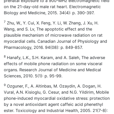
prenatal exposure to a 900-MHz electromagnetic field
on the 21-day-old male rat heart. Electromagnetic
Biology and Medicine, 2015. 34(4): p. 390-397.
7
Zhu, W., Y. Cui, X. Feng, Y. Li, W. Zhang, J. Xu, H.
Wang, and S. Lv, The apoptotic effect and the
plausible mechanism of microwave radiation on rat
myocardial cells. Canadian Journal of Physiology and
Pharmacology, 2016. 94(08): p. 849-857.
8
Hanafy, L.K., S.H. Karam, and A. Saleh, The adverse
effects of mobile phone radiation on some visceral
organs. Research Journal of Medicine and Medical
Sciences, 2010. 5(1): p. 95-99.
9
Ozguner, F., A. Altinbas, M. Ozaydin, A. Dogan, H.
Vural, A.N. Kisioglu, G. Cesur, and N.G. Yildirim, Mobile
phone-induced myocardial oxidative stress: protection
by a novel antioxidant agent caffeic acid phenethyl
ester. Toxicology and Industrial Health, 2005. 21(7-8):