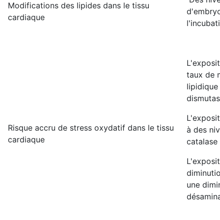
Modifications des lipides dans le tissu
d'embryo
cardiaque
l'incubat
L'exposi
taux de 
lipidique
dismutas
L'exposi
Risque accru de stress oxydatif dans le tissu
à des ni
cardiaque
catalase 
L'exposi
diminuti
une dimi
désamina