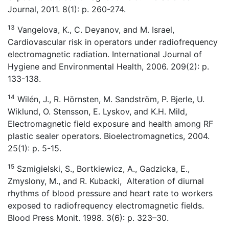
Journal, 2011. 8(1): p. 260-274.
13
Vangelova, K., C. Deyanov, and M. Israel,
Cardiovascular risk in operators under radiofrequency
electromagnetic radiation. International Journal of
Hygiene and Environmental Health, 2006. 209(2): p.
133-138.
14
Wilén, J., R. Hörnsten, M. Sandström, P. Bjerle, U.
Wiklund, O. Stensson, E. Lyskov, and K.H. Mild,
Electromagnetic field exposure and health among RF
plastic sealer operators. Bioelectromagnetics, 2004.
25(1): p. 5-15.
15
Szmigielski, S., Bortkiewicz, A., Gadzicka, E.,
Zmyslony, M., and R. Kubacki, Alteration of diurnal
rhythms of blood pressure and heart rate to workers
exposed to radiofrequency electromagnetic fields.
Blood Press Monit. 1998. 3(6): p. 323–30.