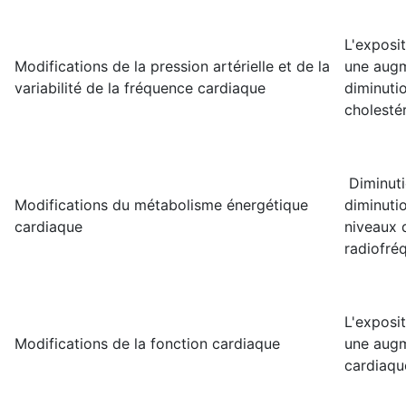
L'exposi
Modifications de la pression artérielle et de la
une augm
variabilité de la fréquence cardiaque
diminuti
cholesté
Diminuti
Modifications du métabolisme énergétique
diminuti
cardiaque
niveaux 
radiofré
L'exposi
Modifications de la fonction cardiaque
une augm
cardiaque