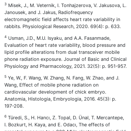
3
Misek, J., M. Veternik, I. Tonhajzerova, V. Jakusova, L.
Janousek, and J. Jakus, Radiofrequency
electromagnetic field affects heart rate variability in
rabbits. Physiological Research, 2020. 69(4): p. 633.
4
Usman, J.D., M.U. Isyaku, and A.A. Fasanmade,
Evaluation of heart rate variability, blood pressure and
lipid profile alterations from dual transceiver mobile
phone radiation exposure. Journal of Basic and Clinical
Physiology and Pharmacology, 2021. 32(5): p. 951-957.
5
Ye, W., F. Wang, W. Zhang, N. Fang, W. Zhao, and J.
Wang, Effect of mobile phone radiation on
cardiovascular development of chick embryo.
Anatomia, Histologia, Embryologia, 2016. 45(3): p.
197-208.
6
Türedi, S., H. Hancı, Z. Topal, D. Ünal, T. Mercantepe,
I. Bozkurt, H. Kaya, and E. Odacı, The effects of