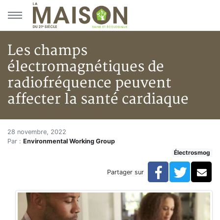
Aller au menu principal
Aller au contenu principal
Les champs
électromagnétiques de
radiofréquence peuvent
affecter la santé cardiaque
Les champs électromagnétiques
Accueil
28 novembre, 2022
Par :
Environmental Working Group
Articles
Électrosmog
Électrosmog
Les champs électromagnétiques de radiofréquence peu
Facebook
Twitte
Co
Partager sur