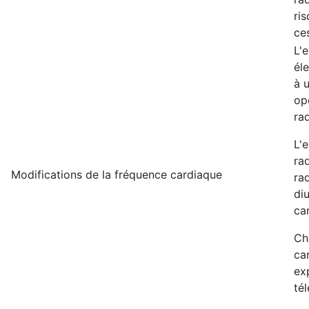
ri
ces
L'
él
à 
op
ra
L'
ra
Modifications de la fréquence cardiaque
ra
diu
ca
Ch
ca
ex
té