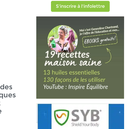
S'inscrire à l'infolettre
ndes
ques
t
e