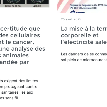
25 avril, 2025
certitude que
La mise à la ter
des cellulaires
corporelle et
t le cancer,
l'électricité sale
une analyse des
Les dangers de se connec
 animales
sol plein de microcourant
ndée par
s exigent des limites
on protégeant contre
 sanitaires liés aux
s sans fil.