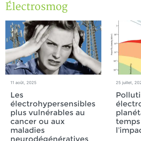
Électrosmog
Accueil
Articles
Maisons saines
Électrosmog
11 août, 2025
25 juillet, 20
Les
Pollut
électrohypersensibles
élect
plus vulnérables au
planéta
cancer ou aux
temps 
maladies
l’impa
neurodégénératives