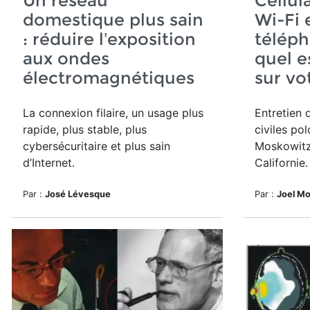
Un réseau
Cellul
domestique plus sain
Wi-Fi 
: réduire l’exposition
téléph
aux ondes
quel e
électromagnétiques
sur vo
La connexion filaire, un usage plus
Entretien d
rapide, plus stable, plus
civiles po
cybersécuritaire et plus sain
Moskowitz 
d’Internet.
Californie.
Par :
José Lévesque
Par :
Joel M