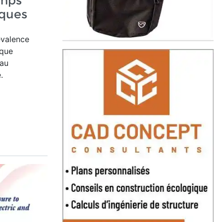
amps
iques
évalence
que
 au
.