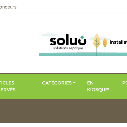
nier
onceurs
ICLES
CATÉGORIES
EN
P
SERVÉS
KIOSQUE!