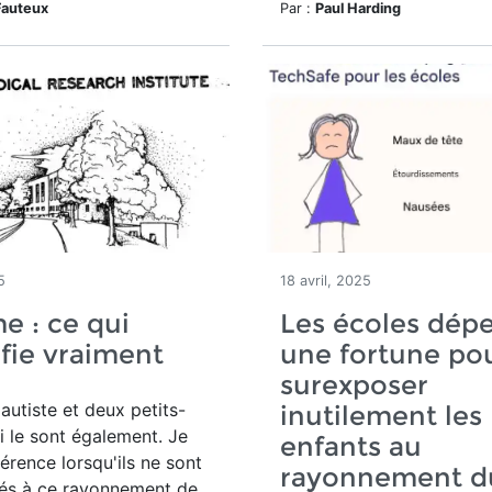
Fauteux
Par :
Paul Harding
5
18 avril, 2025
e : ce qui
Les écoles dép
ifie vraiment
une fortune po
surexposer
s autiste et deux petits-
inutilement les
i le sont également. Je
enfants au
férence lorsqu'ils ne sont
rayonnement d
és à ce rayonnement de