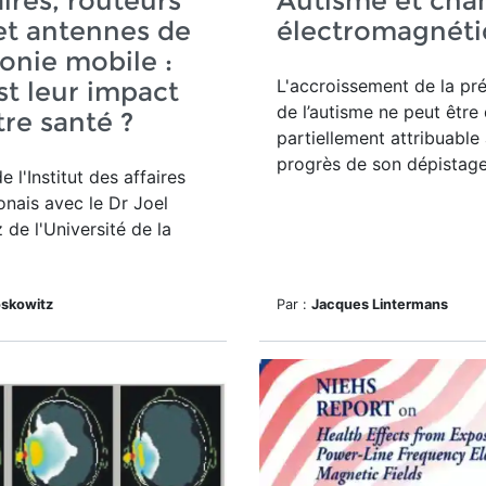
aires, routeurs
Autisme et ch
et antennes de
électromagnét
onie mobile :
L'accroissement
de la pr
st leur impact
de l’autisme ne peut être
tre santé ?
partiellement attribuable
progrès de son dépistage
e l'Institut des affaires
lonais avec le Dr Joel
de l'Université de la
oskowitz
Par :
Jacques Lintermans