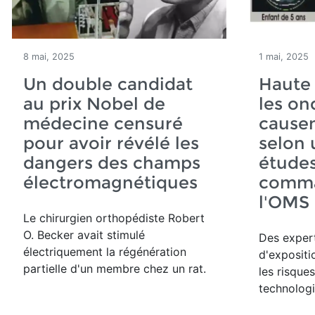
8 mai, 2025
1 mai, 2025
Un double candidat
Haute 
au prix Nobel de
les on
médecine censuré
causen
pour avoir révélé les
selon 
dangers des champs
études
électromagnétiques
comma
l'OMS
Le chirurgien orthopédiste Robert
O. Becker avait stimulé
Des expert
électriquement la régénération
d'expositi
partielle d'un membre chez un rat.
les risques
technologie