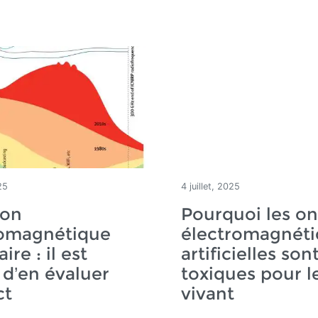
25
4 juillet, 2025
ion
Pourquoi les o
romagnétique
électromagnéti
ire : il est
artificielles son
d’en évaluer
toxiques pour l
ct
vivant