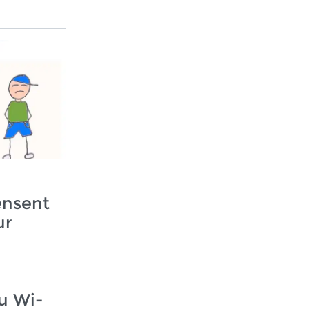
ensent
ur
u Wi-