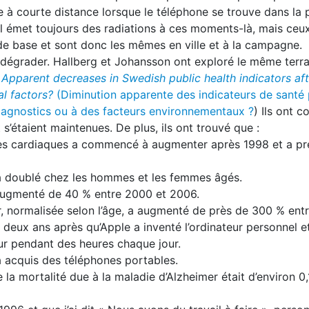
ée à courte distance lorsque le téléphone se trouve dans la
; il émet toujours des radiations à ces moments-là, mais ceu
de base et sont donc les mêmes en ville et à la campagne.
e dégrader. Hallberg et Johansson ont exploré le même terra
é
Apparent decreases in
Swedish public health indicators a
l factors?
(Diminution apparente des indicateurs de santé 
diagnostics ou à des facteurs environnementaux ?
) Ils ont 
s’étaient maintenues. De plus, ils ont trouvé que :
es cardiaques a commencé à augmenter après 1998 et a p
a doublé chez les hommes et les femmes âgés.
 augmenté de 40 % entre 2000 et 2006.
er, normalisée selon l’âge, a augmenté de près de 300 % ent
deux ans après qu’Apple a inventé l’ordinateur personnel et
r pendant des heures chaque jour.
a acquis des téléphones portables.
e la mortalité due à la maladie d’Alzheimer était d’environ 0