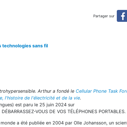
e à l'automne 1997?
Partager sur
 technologies sans fil
trohypersensible. Arthur a fondé le
Cellular Phone Task For
e, l'histoire de l'électricité et de la vie
.
langues) est paru le 25 juin 2024 sur
re : DÉBARRASSEZ-VOUS DE VOS TÉLÉPHONES PORTABLES.
u monde a été publiée en 2004 par Olle Johansson, un scien