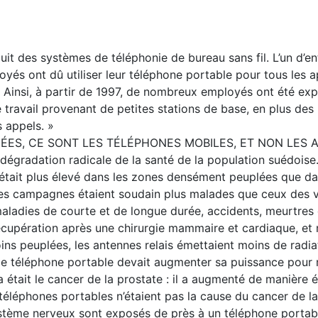
it des systèmes de téléphonie de bureau sans fil. L’un d’en
s ont dû utiliser leur téléphone portable pour tous les ap
Ainsi, à partir de 1997, de nombreux employés ont été ex
ravail provenant de petites stations de base, en plus des 
 appels. »
ES, CE SONT LES TÉLÉPHONES MOBILES, ET NON LES
gradation radicale de la santé de la population suédoise.
 était plus élevé dans les zones densément peuplées que da
s des campagnes étaient soudain plus malades que ceux des vi
aladies de courte et de longue durée, accidents, meurtres e
 récupération après une chirurgie mammaire et cardiaque, et
ns peuplées, les antennes relais émettaient moins de radia
le téléphone portable devait augmenter sa puissance pour m
 était le cancer de la prostate : il a augmenté de manière 
s téléphones portables n’étaient pas la cause du cancer de la
 système nerveux sont exposés de près à un téléphone portabl