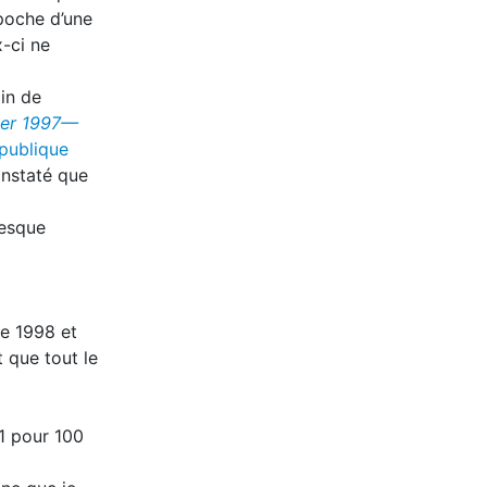
 poche d’une
x-ci ne
in de
fter 1997—
publique
constaté que
resque
re 1998 et
 que tout le
,1 pour 100