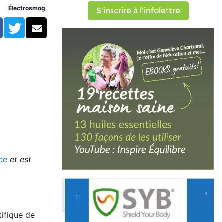
Électrosmog
S'inscrire à l'infolettre
Facebook
Twitter
Courriel
ce
et est
tifique de