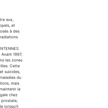
tre eux,
pels, et
posés à des
radiations
 ANTENNES
 Avant 1997,
ns les zones
lles. Cette
t suicides,
 maladies du
tions, mais
aintenir la
égale chez
 prostate,
e lorsqu’il