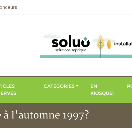
nier
onceurs
ICLES
CATÉGORIES
EN
P
SERVÉS
KIOSQUE!
e à l'automne 1997?