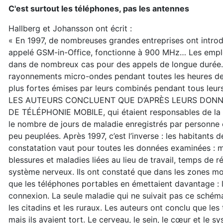
C'est surtout les téléphones, pas les antennes
Hallberg et Johansson ont écrit :
« En 1997, de nombreuses grandes entreprises ont introdu
appelé GSM-in-Office, fonctionne à 900 MHz… Les employé
dans de nombreux cas pour des appels de longue durée. 
rayonnements micro-ondes pendant toutes les heures de t
plus fortes émises par leurs combinés pendant tous leurs
LES AUTEURS CONCLUENT QUE D’APRÈS LEURS DONNÉ
DE TÉLÉPHONIE MOBILE, qui étaient responsables de la dé
le nombre de jours de maladie enregistrés par personne
peu peuplées. Après 1997, c’est l’inverse : les habitant
constatation vaut pour toutes les données examinées : m
blessures et maladies liées au lieu de travail, temps de
système nerveux. Ils ont constaté que dans les zones moi
que les téléphones portables en émettaient davantage : 
connexion. La seule maladie qui ne suivait pas ce schéma
les citadins et les ruraux. Les auteurs ont conclu que le
mais ils avaient tort. Le cerveau, le sein, le cœur et le