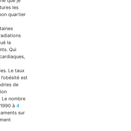
nne que je
tures les
mon quartier
taines
radiations
qué la
nts. Qui
 cardiaques,
es. Le taux
l’obésité est
ndries de
tion
. Le nombre
 1990 à
4
caments sur
mment