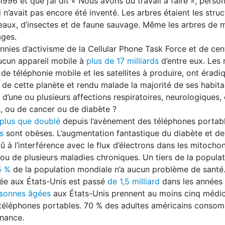
 1996 et que j’ai dit « Nous avons du travail à faire », perso
n’avait pas encore été inventé. Les arbres étaient les struc
iseaux, d’insectes et de faune sauvage. Même les arbres de 
ages.
nies d’activisme de la Cellular Phone Task Force et de cen
ucun appareil mobile à
plus de 17 milliards
d’entre eux. Les 
s de téléphonie mobile et les satellites à produire, ont éradi
 de cette planète et rendu malade la majorité de ses habita
d’une ou plusieurs affections respiratoires, neurologiques,
s, ou de cancer ou de diabète ?
 plus que doublé
depuis l’avènement des téléphones portabl
s
sont obèses. L’augmentation fantastique du diabète et de 
 à l’interférence avec le flux d’électrons dans les mitocho
 ou de plusieurs maladies chroniques. Un tiers de la popula
5 %
de la population mondiale n’a aucun problème de santé
ée aux États-Unis est passé
de 1,5 milliard
dans les années
sonnes âgées
aux États-Unis prennent au moins cinq médi
des téléphones portables. 70 % des adultes américains conso
nance.