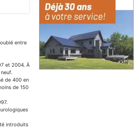
doublé entre
97 et 2004. À
 neuf.
sé de 400 en
moins de 150
97.
eurologiques
é introduits