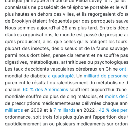
Lorsque j’ai frappé à la porte de Pelda Levey le 17 juillet
connaissais ne possédait de téléphone portable et le wifi 
plus hautes en dehors des villes, et ils regorgeaient d’o
de Brooklyn étaient fréquentés par des perroquets sauv
Nous sommes aujourd’hui 28 ans plus tard. En trois décen
d’autres organisations, le monde est passé de presque a
qu’ils produisent, ainsi que celles qu’ils obligent les tour
plupart des insectes, des oiseaux et de la faune sauvage
parmi nous dort bien, pense clairement et ne souffre pas 
digestives, métaboliques, arthritiques ou psychologique
Les taux d’accidents vasculaires cérébraux en Chine
ont
mondial de diabète
a quadruplé
. Un
milliard de personne
purement le résultat du ralentissement du métabolisme dû
chacun.
60 % des Américains
souffrent aujourd’hui d’une
mondiale souffre de plus de cinq maladies, et
moins de 
de prescriptions médicamenteuses délivrées chaque ann
milliards
en 2009 et à
7 milliards
en 2022 .
42 % des per
ordonnance, soit trois fois plus qu’avant l’apparition 
quotidiennement un ou plusieurs médicaments sur ordon