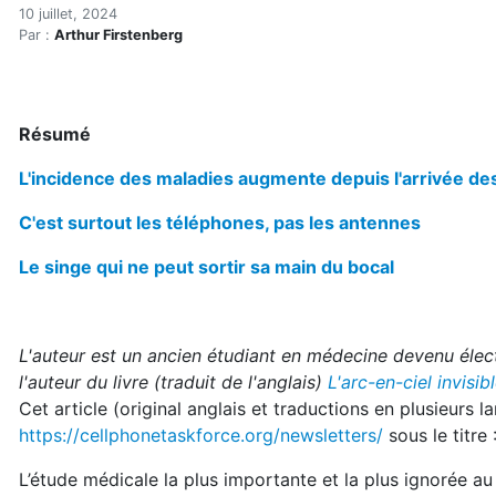
Que s'est-il passé en Suèd
Accueil
10 juillet, 2024
Par :
Arthur Firstenberg
Articles
Électrosmog
Que s'est-il passé en Suède à l'automne 1997?
Résumé
L'incidence des maladies augmente depuis l'arrivée des
C'est surtout les téléphones, pas les antennes
Le singe qui ne peut sortir sa main du bocal
L'auteur est un ancien étudiant en médecine devenu élec
l'auteur du livre (traduit de l'anglais)
L'arc-en-ciel invisibl
Cet article (original anglais et traductions en plusieurs 
https://cellphonetaskforce.org/newsletters/
sous le tit
L’étude médicale la plus importante et la plus ignorée a