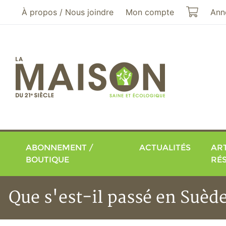
Aller au menu principal
Aller au contenu principal
Mon pa
À propos / Nous joindre
Mon compte
Ann
ABONNEMENT /
ACTUALITÉS
ART
BOUTIQUE
RÉ
Que s'est-il passé en Suèd