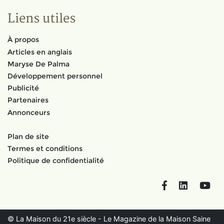
Liens utiles
À propos
Articles en anglais
Maryse De Palma
Développement personnel
Publicité
Partenaires
Annonceurs
Plan de site
Termes et conditions
Politique de confidentialité
Facebook
LinkedIn
You
© La Maison du 21e siècle - Le Magazine de la Maison Saine