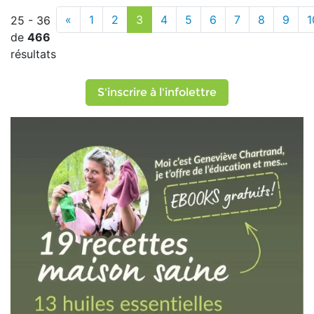
«
1
2
3
4
5
6
7
8
9
1
25 - 36
de
466
résultats
S'inscrire à l'infolettre