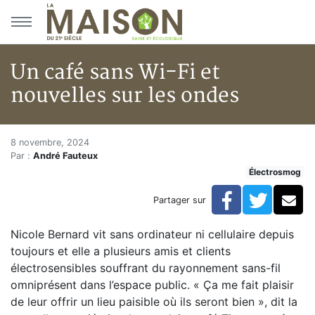
Aller au menu principal
Aller au contenu principal
Un café sans Wi-Fi et
nouvelles sur les ondes
Un café sans Wi-Fi et nouvelle
Accueil
8 novembre, 2024
Par :
André Fauteux
Articles
Électrosmog
Actualités
Un café sans Wi-Fi et nouvelles sur les ondes
Facebook
Twitte
Co
Partager sur
Nicole Bernard vit sans ordinateur ni cellulaire depuis
toujours et elle a plusieurs amis et clients
électrosensibles souffrant du rayonnement sans-fil
omniprésent dans l’espace public. « Ça me fait plaisir
de leur offrir un lieu paisible où ils seront bien », dit la