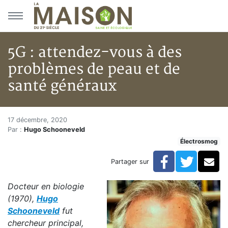
Aller au menu principal
Aller au contenu principal
5G : attendez-vous à des
problèmes de peau et de
santé généraux
5G : attendez-vous à des probl
Accueil
17 décembre, 2020
Par :
Hugo Schooneveld
Articles
Électrosmog
Électrosmog
5G : attendez-vous à des problèmes de peau et de s
Facebook
Twitte
Co
Partager sur
Docteur en biologie
(1970),
Hugo
Schooneveld
fut
chercheur principal,