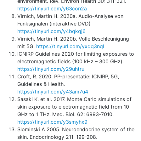
environment. Rev. Environ Health 30: 311-321.
https://tinyurl.com/y63con2a
Virnich, Martin H. 2020a. Audio-Analyse von
Funksignalen (interaktive DVD)
https://tinyurl.com/y4bqkqj6
Virnich, Martin H. 2020b. Volle Beschleunigung
mit 5G.
https://tinyurl.com/yxdq3nql
ICNIRP Guidelines 2020 for limiting exposures to
electromagnetic fields (100 kHz – 300 GHz).
https://tinyurl.com/y29uhtru
Croft, R. 2020. PP-presentatie: ICNIRP, 5G,
Guidelines & Health.
https://tinyurl.com/y43am7u4
Sasaki K. et al. 2017. Monte Carlo simulations of
skin exposure to electromagnetic field from 10
GHz to 1 THz. Med. Biol. 62: 6993-7010.
https://tinyurl.com/y3smyhx9
Slominski A 2005. Neuroendocrine system of the
skin. Endocrinology 211: 199-208.