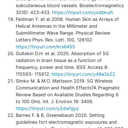
subcutaneous blood vessels. Bioelectromagnetics
32(6): 423-433.
https://tinyurl.com/yxdbkulh
Feldman Y. et al 2008. Human Skin as Arrays of
Helical Antennas in the Millimeter and
Submillimeter Wave Range. Physical Review
Letters Phys. Rev. Lett. 100, 128102
https://tinyurl.com/krs6455
Gultekin D.H. et al. 2020. Absorption of 5G
radiation in brain tissue as a function of
frequency, power and time. IEEE Access 8:
115593- 115612.
https://tinyurl.com/y49a3z22
Simko M. & M.O. Mattsson 2019. 5G Wireless
Communication and Health Effects?A Pragmatic
Review Based on Available Studies Regarding 6
to 100 GHz. Int. J. Environ 16: 3406.
https://tinyurl.com/y2dwfgyy
Barnes F. & B. Greenebaum 2020. Setting
guidelines fort electromagnetic exposures and