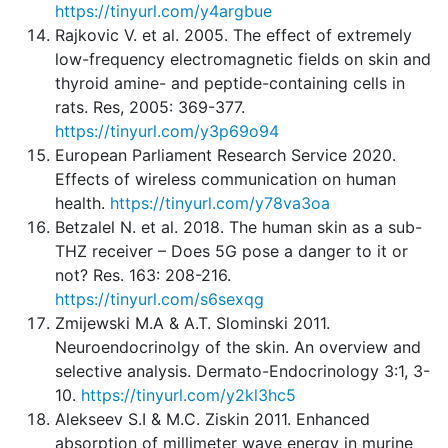
https://tinyurl.com/y4argbue
Rajkovic V. et al. 2005. The effect of extremely
low-frequency electromagnetic fields on skin and
thyroid amine- and peptide-containing cells in
rats. Res, 2005: 369-377.
https://tinyurl.com/y3p69o94
European Parliament Research Service 2020.
Effects of wireless communication on human
health.
https://tinyurl.com/y78va3oa
Betzalel N. et al. 2018. The human skin as a sub-
THZ receiver – Does 5G pose a danger to it or
not? Res. 163: 208-216.
https://tinyurl.com/s6sexqg
Zmijewski M.A & A.T. Slominski 2011.
Neuroendocrinolgy of the skin. An overview and
selective analysis. Dermato-Endocrinology 3:1, 3-
10.
https://tinyurl.com/y2kl3hc5
Alekseev S.I & M.C. Ziskin 2011. Enhanced
absorption of millimeter wave energy in murine