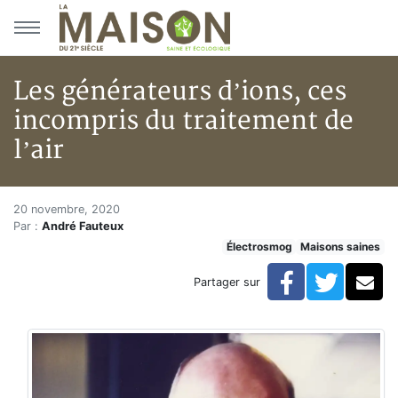
Aller au menu principal
Aller au contenu principal
Les générateurs d’ions, ces
incompris du traitement de
l’air
Les générateurs d’ions, ces inc
Accueil
20 novembre, 2020
Par :
André Fauteux
Articles
Électrosmog
Maisons saines
Maisons saines
Hypersensibilités environnementales
Facebook
Twitte
Co
Partager sur
Les générateurs d’ions, ces incompris du traitement de 