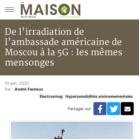
Aller au menu principal
Aller au contenu principal
De l'irradiation de
l'ambassade américaine de
Moscou à la 5G : les mêmes
mensonges
De l'irradiation de l'ambassa
Accueil
10 juin, 2020
Par :
André Fauteux
Articles
Électrosmog
Hypersensibilités environnementales
Hypersensibilités environnementales
De l'irradiation de l'ambassade américaine de Mosco
Facebook
Twitte
Co
Partager sur