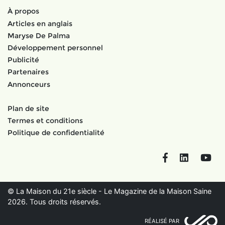
À propos
Articles en anglais
Maryse De Palma
Développement personnel
Publicité
Partenaires
Annonceurs
Plan de site
Termes et conditions
Politique de confidentialité
Facebook
LinkedIn
You
© La Maison du 21e siècle - Le Magazine de la Maison Saine
2026. Tous droits réservés.
RÉALISÉ PAR