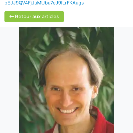
pEJJ9QV4FjJuMUbu7eJ9lLrFKAugs
Retour aux articles