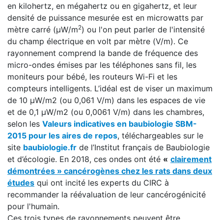
en kilohertz, en mégahertz ou en gigahertz, et leur
densité de puissance mesurée est en microwatts par
2
mètre carré (μW/m
) ou l'on peut parler de l'intensité
du champ électrique en volt par mètre (V/m). Ce
rayonnement comprend la bande de fréquence des
micro-ondes émises par les téléphones sans fil, les
moniteurs pour bébé, les routeurs Wi-Fi et les
compteurs intelligents. L’idéal est de viser un maximum
de 10 µW/m2 (ou 0,061 V/m) dans les espaces de vie
et de 0,1 µW/m2 (ou 0,0061 V/m) dans les chambres,
selon les
Valeurs indicatives en baubiologie SBM-
2015 pour les aires de repos
, téléchargeables sur le
site
baubiologie.fr
de l’Institut français de Baubiologie
et d’écologie. En 2018, ces ondes ont été
«
clairement
démontrées » cancérogènes chez les rats dans deux
études
qui ont incité les experts du CIRC à
recommander la réévaluation de leur cancérogénicité
pour l'humain.
Ces trois types de rayonnements peuvent être