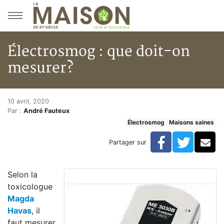
Aller au menu principal
Aller au contenu principal
Électrosmog : que doit-on
mesurer?
Électrosmog : que doit-on mes
Accueil
10 avril, 2020
Par :
André Fauteux
Articles
Électrosmog
Maisons saines
Maisons saines
Hypersensibilités environnementales
Facebook
Twitte
Co
Partager sur
Électrosmog : que doit-on mesurer?
Selon la
toxicologue
Magda
Havas
, il
faut mesurer