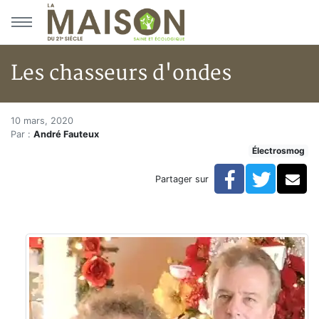
Aller au menu principal
Aller au contenu principal
Les chasseurs d'ondes
Les chasseurs d'ondes
Accueil
10 mars, 2020
Par :
André Fauteux
Articles
Électrosmog
Électrosmog
Les chasseurs d'ondes
Facebook
Twitte
Co
Partager sur