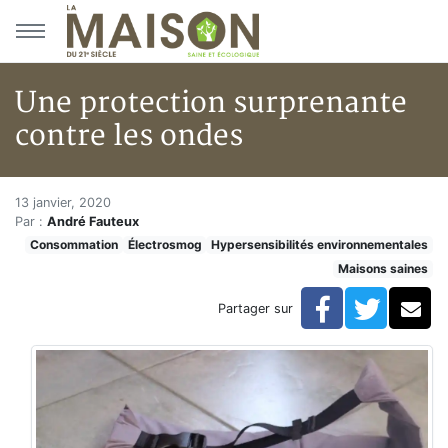
Aller au menu principal
Aller au contenu principal
Une protection surprenante
contre les ondes
Une protection surprenante co
Accueil
13 janvier, 2020
Par :
André Fauteux
Articles
Consommation
Électrosmog
Hypersensibilités environnementales
Maisons saines
Maisons saines
Hypersensibilités environnementales
Une protection surprenante contre les ondes
Facebook
Twitte
Co
Partager sur