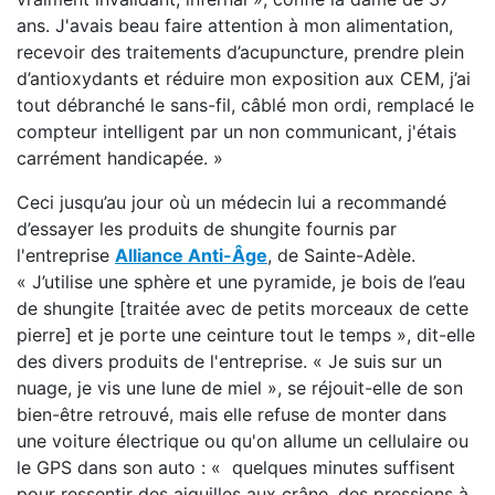
ans. J'avais beau faire attention à mon alimentation,
recevoir des traitements d’acupuncture, prendre plein
d’antioxydants et réduire mon exposition aux CEM, j’ai
tout débranché le sans-fil, câblé mon ordi, remplacé le
compteur intelligent par un non communicant, j'étais
carrément handicapée. »
Ceci jusqu’au jour où un médecin lui a recommandé
d’essayer les produits de shungite fournis par
l'entreprise
Alliance Anti-Âge
, de Sainte-Adèle.
« J’utilise une sphère et une pyramide, je bois de l’eau
de shungite [traitée avec de petits morceaux de cette
pierre] et je porte une ceinture tout le temps », dit-elle
des divers produits de l'entreprise. « Je suis sur un
nuage, je vis une lune de miel », se réjouit-elle de son
bien-être retrouvé, mais elle refuse de monter dans
une voiture électrique ou qu'on allume un cellulaire ou
le GPS dans son auto : « quelques minutes suffisent
pour ressentir des aiguilles aux crâne, des pressions à