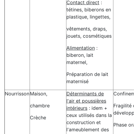
Contact direct
:
tétines, biberons en
plastique, lingettes,
vêtements, draps,
jouets, cosmétiques
Alimentation
:
biberon, lait
maternel,
Préparation de lait
maternisé
Nourrisson
Maison,
Déterminants de
Confine
l'air et poussières
chambre
Fragilité
intérieurs
: idem +
dévelop
ceux utilisés dans la
Crèche
construction et
Phase or
l'ameublement des