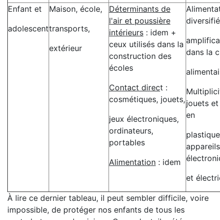
Enfant et
Maison, école,
Déterminants de
Alimenta
l'air et poussière
diversifi
adolescent
transports,
intérieurs
: idem +
amplifica
ceux utilisés dans la
extérieur
dans la 
construction des
écoles
alimentai
Contact direc
t :
Multiplic
cosmétiques, jouets,
jouets et
en
jeux électroniques,
ordinateurs,
plastique
portables
appareils
électron
Alimentation
: idem
et électr
À lire ce dernier tableau, il peut sembler difficile, voire
impossible, de protéger nos enfants de tous les