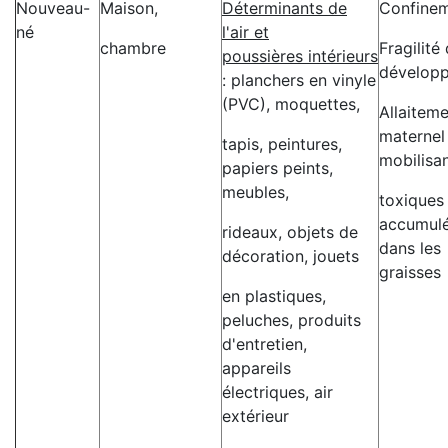
Nouveau-
Maison,
Déterminants de
Confine
né
l'air et
chambre
Fragilité
poussières intérieurs
dévelop
: planchers en vinyle
(PVC), moquettes,
Allaitem
maternel
tapis, peintures,
mobilisan
papiers peints,
meubles,
toxiques
accumul
rideaux, objets de
dans les
décoration, jouets
graisses
en plastiques,
peluches, produits
d'entretien,
appareils
électriques, air
extérieur