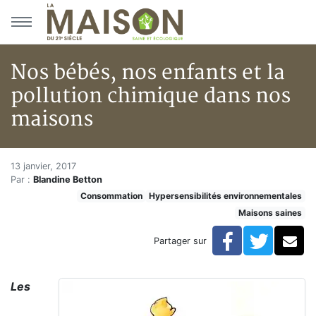
Aller au menu principal
Aller au contenu principal
Nos bébés, nos enfants et la
pollution chimique dans nos
maisons
Nos bébés, nos enfants et la p
Accueil
13 janvier, 2017
Par :
Blandine Betton
Articles
Consommation
Hypersensibilités environnementales
Maisons saines
Maisons saines
Hypersensibilités environnementales
Nos bébés, nos enfants et la pollution chimique dans
Facebook
Twitte
Co
Partager sur
Les