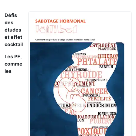
Défis
des
études
et effet
cocktail
Les PE,
comme
les