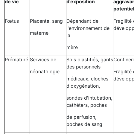
de vie
d'exposition
aggrava
potentie
Fœtus
Placenta, sang
Dépendant de
Fragilité
l'environnement de
dévelop
maternel
la
mère
Prématuré
Services de
Sols plastifiés, gants
Confine
des personnels
néonatologie
Fragilité
médicaux, cloches
dévelop
d'oxygénation,
sondes d'intubation,
cathéters, poches
de perfusion,
poches de sang