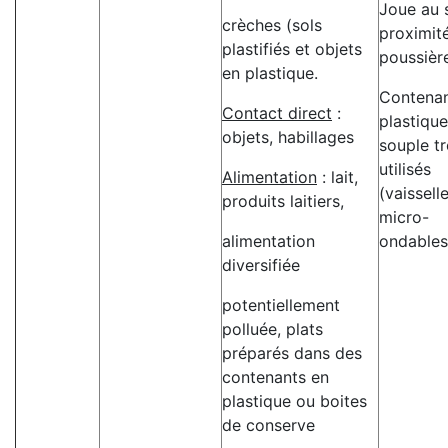
Joue au s
crèches (sols
proximité
plastifiés et objets
poussièr
en plastique.
Contenan
Contact direct
:
plastique
objets, habillages
souple tr
utilisés
Alimentation
: lait,
(vaisselle
produits laitiers,
micro-
alimentation
ondables
diversifiée
potentiellement
polluée, plats
préparés dans des
contenants en
plastique ou boites
de conserve