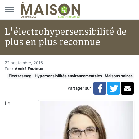
Aller au menu principal
Aller au contenu principal
L'électrohypersensibilité de
plus en plus reconnue
L'électrohypersensibilité de p
Accueil
22 septembre, 2016
Par :
André Fauteux
Articles
Électrosmog
Hypersensibilités environnementales
Maisons saines
Maisons saines
Hypersensibilités environnementales
Facebook
Twitte
Co
Partager sur
L'électrohypersensibilité de plus en plus reconnue
Le