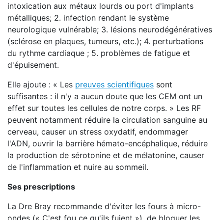
intoxication aux métaux lourds ou port d'implants
métalliques; 2. infection rendant le système
neurologique vulnérable; 3. lésions neurodégénératives
(sclérose en plaques, tumeurs, etc.); 4. perturbations
du rythme cardiaque ; 5. problèmes de fatigue et
d'épuisement.
Elle ajoute : « Les
preuves scientifiques
sont
suffisantes : il n'y a aucun doute que les CEM ont un
effet sur toutes les cellules de notre corps. » Les RF
peuvent notamment réduire la circulation sanguine au
cerveau, causer un stress oxydatif, endommager
l'ADN, ouvrir la barrière hémato-encéphalique, réduire
la production de sérotonine et de mélatonine, causer
de l'inflammation et nuire au sommeil.
Ses prescriptions
La Dre Bray recommande d'éviter les fours à micro-
ondes (« C'est fou ce qu'ils fuient »), de bloquer les