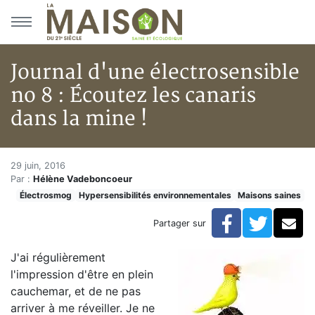
Aller au menu principal
Aller au contenu principal
Journal d'une électrosensible
no 8 : Écoutez les canaris
dans la mine !
Journal d'une électrosensible n
Accueil
29 juin, 2016
Par :
Hélène Vadeboncoeur
Articles
Électrosmog
Hypersensibilités environnementales
Maisons saines
Maisons saines
Hypersensibilités environnementales
Facebook
Twitte
Co
Partager sur
Journal d'une électrosensible no 8 : Écoutez les canar
J'ai régulièrement
l'impression d'être en plein
cauchemar, et de ne pas
arriver à me réveiller. Je ne