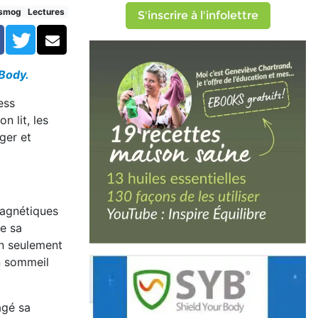
dormir et récupérer
osmog
Lectures
S'inscrire à l'infolettre
Facebook
Twitter
Courriel
Body.
ess
n lit, les
ger et
magnétiques
de sa
on seulement
Un sommeil
agé sa