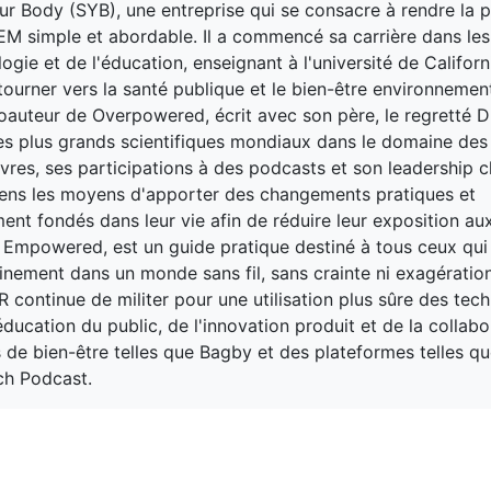
ur Body (SYB), une entreprise qui se consacre à rendre la 
EM simple et abordable. Il a commencé sa carrière dans le
ogie et de l'éducation, enseignant à l'université de Califor
tourner vers la santé publique et le bien-être environnement
auteur de Overpowered, écrit avec son père, le regretté D
des plus grands scientifiques mondiaux dans le domaine de
livres, ses participations à des podcasts et son leadership 
ens les moyens d'apporter des changements pratiques et
ment fondés dans leur vie afin de réduire leur exposition a
e, Empowered, est un guide pratique destiné à tous ceux qui
ainement dans un monde sans fil, sans crainte ni exagération
 R continue de militer pour une utilisation plus sûre des tec
'éducation du public, de l'innovation produit et de la collab
de bien-être telles que Bagby et des plateformes telles qu
ch Podcast.