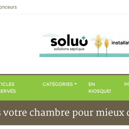
nier
onceurs
ICLES
CATÉGORIES
EN
P
SERVÉS
KIOSQUE!
s votre chambre pour mieux 