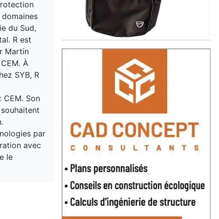
protection
s domaines
nie du Sud,
al. R est
r Martin
s CEM. À
chez SYB, R
ux CEM. Son
 souhaitent
.
hnologies par
oration avec
e le