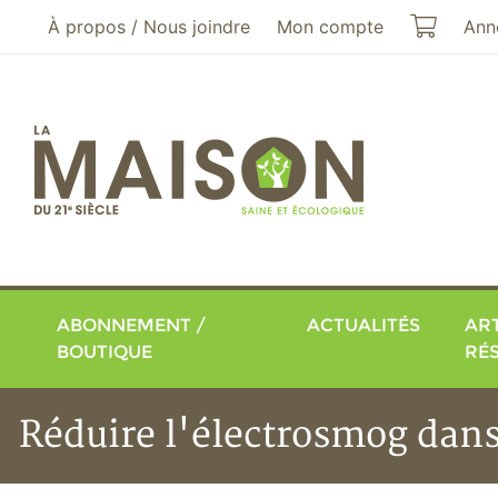
Aller au menu principal
Aller au contenu principal
Mon pa
À propos / Nous joindre
Mon compte
Ann
ABONNEMENT /
ACTUALITÉS
ART
BOUTIQUE
RÉ
Réduire l'électrosmog dan