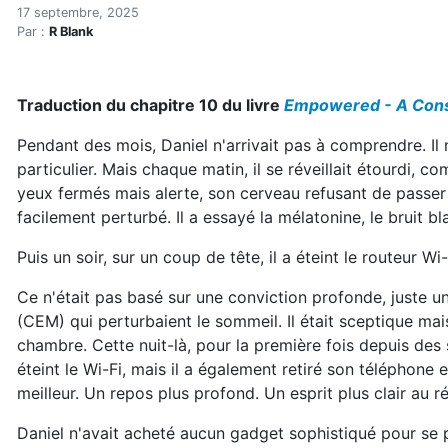
Réduire l'électrosmog dan
Accueil
17 septembre, 2025
Par :
R Blank
Articles
Lectures
Développement personnel
Traduction du chapitre 10 du livre
Empowered - A Consu
Réduire l'électrosmog dans votre chambre pour mieux
Pendant des mois, Daniel n'arrivait pas à comprendre. Il
particulier. Mais chaque matin, il se réveillait étourdi, com
yeux fermés mais alerte, son cerveau refusant de passer 
facilement perturbé. Il a essayé la mélatonine, le bruit bla
Puis un soir, sur un coup de tête, il a éteint le routeur W
Ce n'était pas basé sur une conviction profonde, juste u
(CEM) qui perturbaient le sommeil. Il était sceptique mais
chambre. Cette nuit-là, pour la première fois depuis des 
éteint le Wi-Fi, mais il a également retiré son téléphon
meilleur. Un repos plus profond. Un esprit plus clair au ré
Daniel n'avait acheté aucun gadget sophistiqué pour se pr