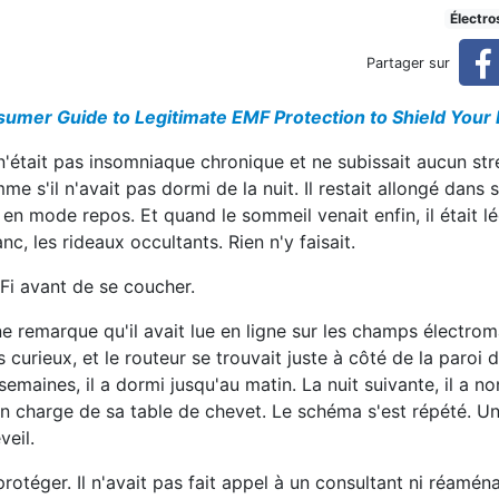
s votre chambre pour mieux 
Électr
Partager sur
mer Guide to Legitimate EMF Protection to Shield Your 
 dormir et récupérer
 n'était pas insomniaque chronique et ne subissait aucun str
me s'il n'avait pas dormi de la nuit. Il restait allongé dans so
en mode repos. Et quand le sommeil venait enfin, il était lé
nc, les rideaux occultants. Rien n'y faisait.
i-Fi avant de se coucher.
ne remarque qu'il avait lue en ligne sur les champs électro
 curieux, et le routeur se trouvait juste à côté de la paroi 
semaines, il a dormi jusqu'au matin. La nuit suivante, il a n
e en charge de sa table de chevet. Le schéma s'est répété. 
veil.
otéger. Il n'avait pas fait appel à un consultant ni réamén