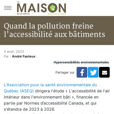
Aller au menu principal
Aller au contenu principal
Quand la pollution freine
l'accessibilité aux bâtiments
Quand la pollution freine l'acc
Accueil
4 août, 2023
Par :
André Fauteux
Articles
Hypersensibilités environnementales
Actualités
Quand la pollution freine l'accessibilité aux bâtiments
Facebook
Twitte
Co
Partager sur
L'Association pour la santé environnementale du
Québec (ASEQ)
dirigera l'étude « L'accessibilité de l'air
intérieur dans l'environnement bâti », financée en
partie par Normes d’accessibilité Canada, et qui
s'étendra de 2023 à 2026.