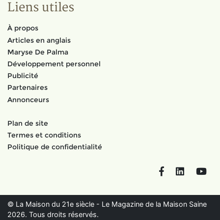
Liens utiles
À propos
Articles en anglais
Maryse De Palma
Développement personnel
Publicité
Partenaires
Annonceurs
Plan de site
Termes et conditions
Politique de confidentialité
Facebook
LinkedIn
You
© La Maison du 21e siècle - Le Magazine de la Maison Saine
2026. Tous droits réservés.