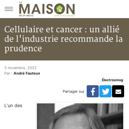
Aller au menu principal
Aller au contenu principal
Cellulaire et cancer : un allié
de l'industrie recommande la
prudence
Cellulaire et cancer : un allié
Accueil
3 novembre, 2022
Par :
André Fauteux
Articles
Électrosmog
Électrosmog
Cellulaire et cancer : un allié de l'industrie recomman
Facebook
Twitte
Co
Partager sur
L'un des