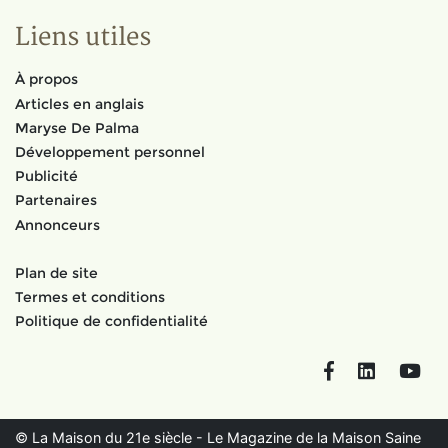
Liens utiles
À propos
Articles en anglais
Maryse De Palma
Développement personnel
Publicité
Partenaires
Annonceurs
Plan de site
Termes et conditions
Politique de confidentialité
Facebook
LinkedIn
You
© La Maison du 21e siècle - Le Magazine de la Maison Saine