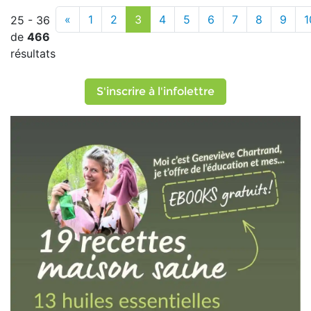
«
1
2
3
4
5
6
7
8
9
1
25 - 36
de
466
résultats
S'inscrire à l'infolettre