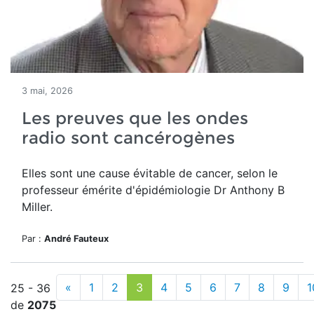
3 mai, 2026
Les preuves que les ondes
radio sont cancérogènes
Elles sont une cause évitable de cancer, selon le
professeur émérite d'épidémiologie Dr Anthony B
Miller.
Par :
André Fauteux
«
1
2
3
4
5
6
7
8
9
1
25 - 36
de
2075