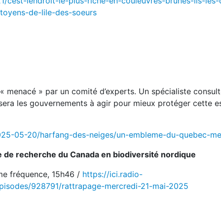
cest-lendroit-le-plus-riche-en-couleuvres-brunes-ils-les-
toyens-de-lile-des-soeurs
 menacé » par un comité d’experts. Un spécialiste consul
era les gouvernements à agir pour mieux protéger cette 
s/2025-05-20/harfang-des-neiges/un-embleme-du-quebec-m
re de recherche du Canada en biodiversité nordique
me fréquence, 15h46 /
https://ici.radio-
pisodes/928791/rattrapage-mercredi-21-mai-2025