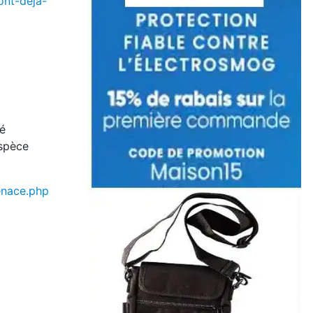
ont-deja-
té
espèce
enace.php