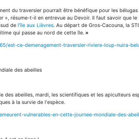
ment du traversier pourrait être bénéfique pour les bélugas
 », résume-t-il en entrevue au Devoir. Il faut savoir que le 
u sud de
l’île aux Lièvres
. Au départ de Gros-Cacouna, la ST
itime qui passe au nord de cette île.
»
65/est-ce-demenagement-traversier-riviere-loup-nuira-bel
diale des abeilles
 des abeilles, mardi, les scientifiques et les apiculteurs e
ques à la survie de l'espèce.
demeurent-vulnerables-en-cette-journee-mondiale-des-abeil