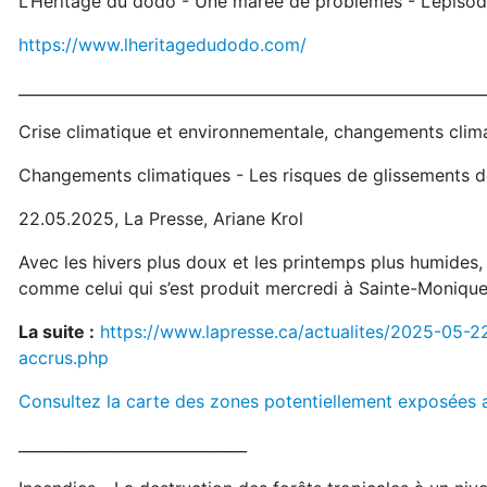
L’Héritage du dodo - Une marée de problèmes - L’épisode
https://www.lheritagedudodo.com/
_____________________________________________________________
Crise climatique et environnementale, changements clim
Changements climatiques - Les risques de glissements de
22.05.2025, La Presse, Ariane Krol
Avec les hivers plus doux et les printemps plus humides, 
comme celui qui s’est produit mercredi à Sainte-Moniq
La suite :
https://www.lapresse.ca/actualites/2025-05-2
accrus.php
Consultez la carte des zones potentiellement exposées a
______________________________