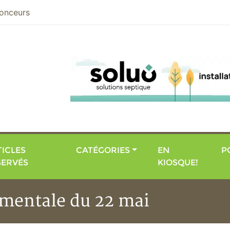
nier
onceurs
ICLES
CATÉGORIES
EN
P
SERVÉS
KIOSQUE!
mentale du 22 mai