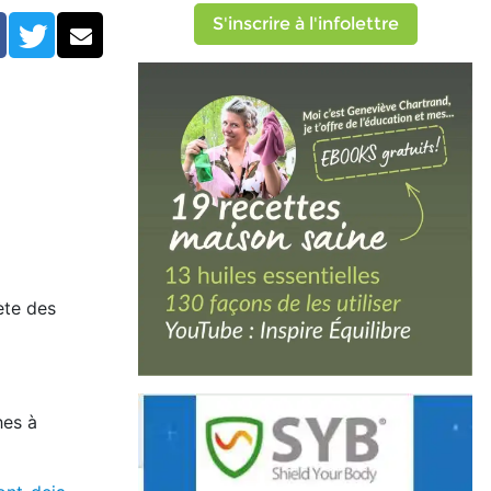
S'inscrire à l'infolettre
Facebook
Twitter
Courriel
ète des
hes à