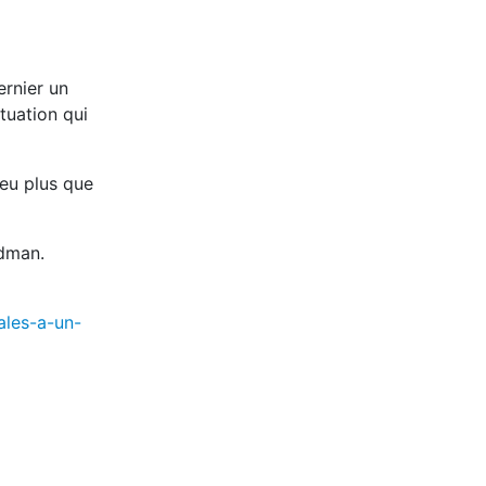
ernier un
tuation qui
eu plus que
dman.
ales-a-un-