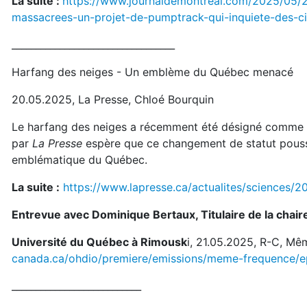
La suite :
https://www.journaldemontreal.com/2025/05/21/
massacrees-un-projet-de-pumptrack-qui-inquiete-des-ci
__________________________________
Harfang des neiges - Un emblème du Québec menacé
20.05.2025, La Presse, Chloé Bourquin
Le harfang des neiges a récemment été désigné comme «
par
La Presse
espère que ce changement de statut pouss
emblématique du Québec.
La suite :
https://www.lapresse.ca/actualites/science
Entrevue avec Dominique Bertaux, Titulaire de la chai
Université du Québec à Rimousk
i, 21.05.2025, R-C, Mê
canada.ca/ohdio/premiere/emissions/meme-frequence/e
___________________________