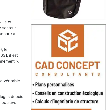
ille et
 secteur
 sonore à
, le
031, il est
onnement ».
e véritable
lugas depuis
 positive