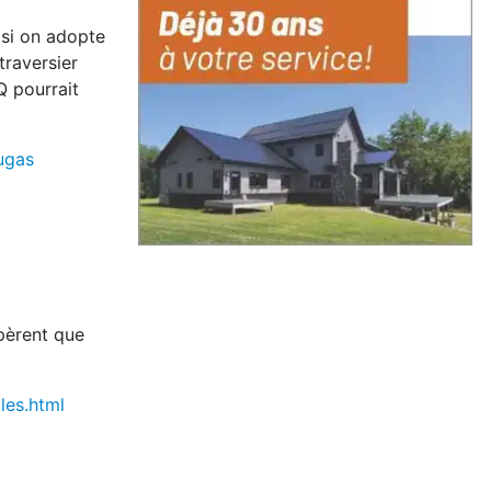
 si on adopte
traversier
Q pourrait
ugas
spèrent que
les.html