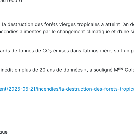
eau record
: la destruction des forêts vierges tropicales a atteint l’an d
ncendies alimentés par le changement climatique et d’une si
liards de tonnes de CO
émises dans l’atmosphère, soit un p
2
me
inédit en plus de 20 ans de données », a souligné M
Gol
ent/2025-05-21/incendies/la-destruction-des-forets-tropic
________________________________
ique