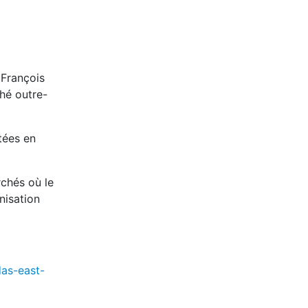
 François
ché outre-
tées en
rchés où le
nisation
das-east-