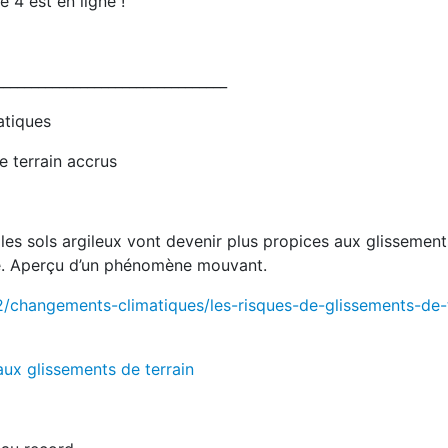
 4 est en ligne !
_________________________________
atiques
 terrain accrus
les sols argileux vont devenir plus propices aux glissement
ue. Aperçu d’un phénomène mouvant.
2/changements-climatiques/les-risques-de-glissements-de-t
ux glissements de terrain