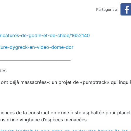
mentale du 22 mai
Partager sur
aricatures-de-godin-et-de-chloe/1652140
ature-dygreck-en-video-dome-dor
___________________________________
des
les ont déjà massacrées»: un projet de «pumptrack» qui inqui
uences de la construction d’une piste asphaltée pour planc
ins d’une vingtaine d’espèces menacées.