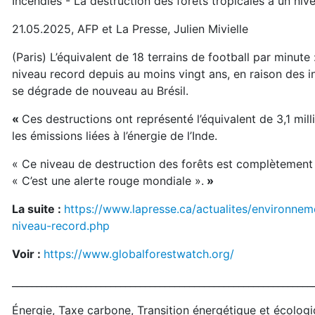
Incendies - La destruction des forêts tropicales à un niv
21.05.2025, AFP et La Presse, Julien Mivielle
(Paris) L’équivalent de 18 terrains de football par minute 
niveau record depuis au moins vingt ans, en raison des i
se dégrade de nouveau au Brésil.
«
Ces destructions ont représenté l’équivalent de 3,1 mil
les émissions liées à l’énergie de l’Inde.
« Ce niveau de destruction des forêts est complètement 
« C’est une alerte rouge mondiale ».
»
La suite :
https://www.lapresse.ca/actualites/environnem
niveau-record.php
Voir :
https://www.globalforestwatch.org/
_____________________________________________________________
Énergie, Taxe carbone, Transition énergétique et écolog