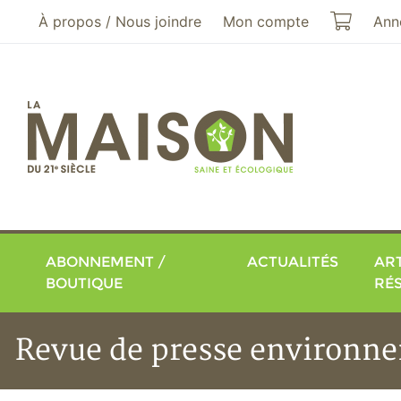
Aller au menu principal
Aller au contenu principal
Mon pa
À propos / Nous joindre
Mon compte
Ann
ABONNEMENT /
ACTUALITÉS
ART
BOUTIQUE
RÉ
Revue de presse environne