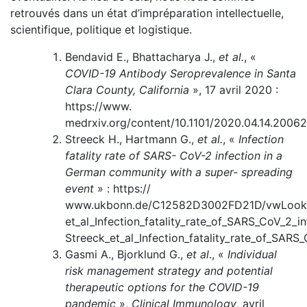
retrouvés dans un état d’impréparation intellectuelle,
scientifique, politique et logistique.
Bendavid E., Bhattacharya J.,
et al.
, «
COVID-19 Antibody Sero­prevalence in Santa
Clara County, California
», 17 avril 2020 :
https://www.
medrxiv.org/content/10.1101/2020.04.14.2006
Streeck H., Hartmann G.,
et al.
, «
Infection
fatality rate of SARS- CoV-2 infection in a
German community with a super- spreading
event
» : https://
www.ukbonn.de/C12582D3002FD21D/vwLooku
et_al_Infection_fatality_rate_of_SARS_CoV_2_i
Streeck_et_al_Infection_fatality_rate_of_SARS
Gasmi A., Bjorklund G.,
et al
., «
Individual
risk management strategy and potential
therapeutic options for the COVID-19
pandemic
»,
Clinical Immunol­ogy
, avril