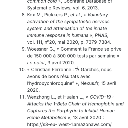
common cold
», Cochrane Database of
Systematic Reviews, vol. 6, 2013.
Kox M., Pickkers P.,
et al.
, «
Voluntary
activation of the sympathetic nervous
system and attenuation of the innate
immune response in humans
»,
PNAS
,
o
vol. 111, n
20, mai 2020, p. 7379-7384.
Woessner G., « Comment la France se prive
de 150 000 à 300 000 tests par semaine »,
Le point
, 3 avril 2020.
« Christian Perronne : “À Garches, nous
avons de bons résultats avec
l’hydroxychloroquine” », Nexus.fr, 15 avril
2020.
Wenzhong L., et Hualan L., «
COVID-19 :
Attacks the 1-Beta Chain of Hemoglobin and
Captures the Porphyrin to Inhibit Human
Heme Metabolism
», 13 avril 2020 :
https://s3-eu- west-1.amazonaws.com/