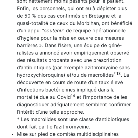
sont nettement moins pesants pour le patient.
Enfin, les personnels, qui ont eu à dépister plus
de 50 % des cas confirmés en Bretagne et la
quasi-totalité de ceux du Morbihan, ont bénéficié
d’un appui “
soutenu
” de l’équipe opérationnelle
d’hygiène pour la mise en œuvre des mesures
barrières ». Dans l’Isère, une équipe de géné­
ralistes a annoncé avoir empiriquement observé
des résultats probants avec une prescription
d’antibiotiques (par exemple azithromycine sans
* 13
hydroxychloroquine) et/ou de macrolides
. La
découverte en cours de route d’un taux élevé
d’infections bactériennes impliqué dans la
14
mortalité due au Covid
et l’importance de les
dia­gnostiquer adéquatement semblent confirmer
l’intérêt d’une telle approche.
* Les macrolides sont une classe d’antibiotiques
dont fait partie l’azithromycine.
Mise sur pied de comités multidisciplinaires