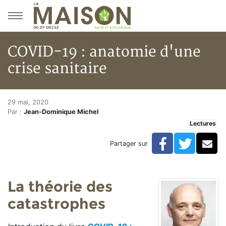
Aller au menu principal
Aller au contenu principal
COVID-19 : anatomie d'une
crise sanitaire
COVID-19 : anatomie d'une cris
Accueil
29 mai, 2020
Par :
Jean-Dominique Michel
Articles
Lectures
Lectures
Développement personnel
Facebook
Twitte
Co
Partager sur
COVID-19 : anatomie d'une crise sanitaire
La théorie des
catastrophes