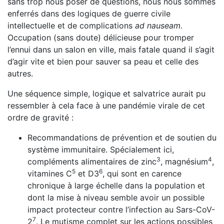
sans trop nous poser de questions, nous nous sommes
enferrés dans des logiques de guerre civile
intellectuelle et de complications
ad nauseam.
Occupation (sans doute) délicieuse pour tromper
l’ennui dans un salon en ville, mais fatale quand il s’agit
d’agir vite et bien pour sauver sa peau et celle des
autres.
Une séquence simple, logique et salvatrice aurait pu
ressem­bler à cela face à une pandémie virale de cet
ordre de gravité :
Recommandations de prévention et de soutien du
sys­tème immunitaire. Spécialement ici,
3
4
compléments ali­mentaires de zinc
, magnésium
,
5
6
vitamines C
et D3
, qui sont en carence
chronique à large échelle dans la popu­lation et
dont la mise à niveau semble avoir un possible
impact protecteur contre l’infection au Sars-CoV-
7
2
. Le mutisme complet sur les actions possibles