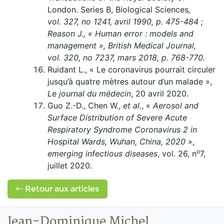
London. Series B, Biological Sciences
,
vol. 327, no 1241, avril 1990, p. 475-484 ;
Reason J., « Human error : models and
management », British Medical Journal,
vol. 320, no 7237, mars 2018, p. 768-770.
Ruidant L., « Le coronavirus pourrait circuler
jusqu’à quatre mètres autour d’un malade »,
Le journal du médecin
, 20 avril 2020.
Guo Z.-D., Chen W.,
et al.
, «
Aerosol and
Surface Distribution of Severe Acute
Respiratory Syndrome Coronavirus 2 in
Hospital Wards, Wuhan, China, 2020
»,
o
emerging infectious diseases
, vol. 26, n
7,
juillet 2020.
Retour aux articles
Jean-Dominique Michel