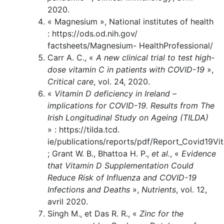
2020.
« Magnesium », National institutes of health
: https://ods.od.nih.gov/
factsheets/Magnesium- HealthProfessional/
Carr A. C., «
A new clinical trial to test high-
dose vitamin C in patients with COVID-19
»,
Critical care
, vol. 24, 2020.
«
Vitamin D deficiency in Ireland –
implications for COVID-19. Results from The
Irish Longitudinal Study on Ageing (TILDA)
» : https://tilda.tcd.
ie/publications/reports/pdf/Report_Covid19Vi
; Grant W. B., Bhattoa H. P.,
et al.
, «
Evidence
that Vitamin D Supplementation Could
Reduce Risk of Influenza and COVID-19
Infections and Deaths
»,
Nutrients
, vol. 12,
avril 2020.
Singh M., et Das R. R., «
Zinc for the