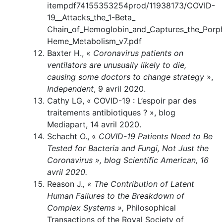
itempdf74155353254prod/11938173/COVID-
19__Attacks_the_1-Beta_
Chain_of_Hemoglobin_and_Captures_the_Porph
Heme_Metabolism_v7.pdf
Baxter H., «
Coronavirus patients on
ventilators are unusually likely to die,
causing some doctors to change strategy
»,
Independent
, 9 avril 2020.
Cathy LG, « COVID-19 : L’espoir par des
traitements antibiotiques ? », blog
Mediapart, 14 avril 2020.
Schacht O., «
COVID-19 Patients Need to Be
Tested for Bacteria and
Fungi, Not Just the
Coronavirus
», blog Scientific American, 16
avril 2020.
Reason J.
, « The Contribution of Latent
Human Failures to the Breakdown of
Complex Systems »,
Philosophical
Transactions of the Royal Society of