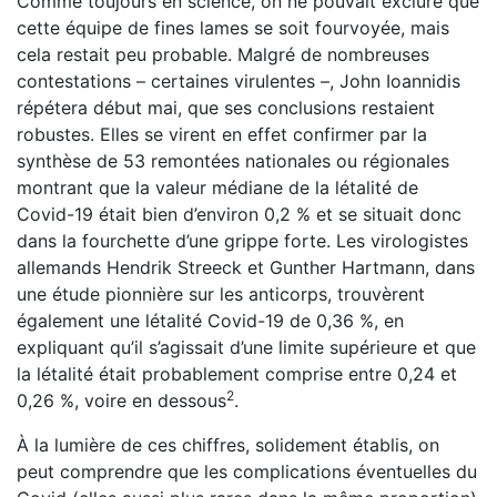
Comme toujours en science, on ne pouvait exclure que
cette équipe de fines lames se soit fourvoyée, mais
cela restait peu probable. Malgré de nombreuses
contestations – cer­taines virulentes –, John Ioannidis
répétera début mai, que ses conclusions restaient
robustes. Elles se virent en effet confir­mer par la
synthèse de 53 remontées nationales ou régionales
montrant que la valeur médiane de la létalité de
Covid-19 était bien d’environ 0,2 % et se situait donc
dans la four­chette d’une grippe forte. Les virologistes
allemands Hendrik Streeck et Gunther Hartmann, dans
une étude pionnière sur les anticorps, trouvèrent
également une létalité Covid-19 de 0,36 %, en
expliquant qu’il s’agissait d’une limite supérieure et que
la létalité était probablement comprise entre 0,24 et
2
0,26 %, voire en dessous
.
À la lumière de ces chiffres, solidement établis, on
peut comprendre que les complications éventuelles du