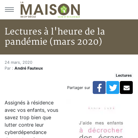
Aller au menu principal
Aller au contenu principal
Lectures à l'heure de la
pandémie (mars 2020)
Lectures à l'heure de la pandé
Accueil
24 mars, 2020
Par :
André Fauteux
Articles
Lectures
Lectures
Développement personnel
Facebook
Twitte
Co
Partager sur
Lectures à l'heure de la pandémie (mars 2020)
Assignés à résidence
avec vos enfants, vous
savez trop bien que
lutter contre leur
cyberdépendance