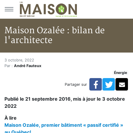
Aller au menu principal
Aller au contenu principal
Maison Ozalée : bilan de
l'architecte
Maison Ozalée : bilan de l'arch
Accueil
3 octobre, 2022
Par :
André Fauteux
Articles
Énergie
Énergie
Chauffage
Facebook
Twitte
Co
Partager sur
Maison Ozalée : bilan de l'architecte
Publié le 21 septembre 2016, mis à jour le 3 octobre
2022
À lire
Maison Ozalée, premier bâtiment « passif certifié »
au Québec!