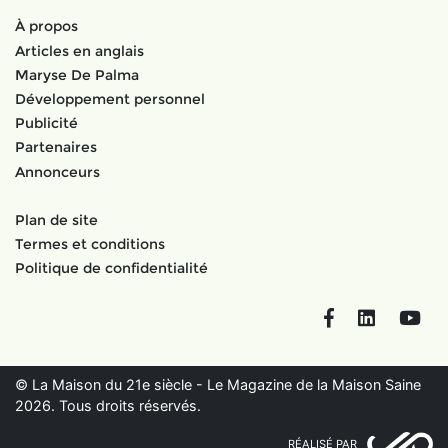
À propos
Articles en anglais
Maryse De Palma
Développement personnel
Publicité
Partenaires
Annonceurs
Plan de site
Termes et conditions
Politique de confidentialité
Facebook
LinkedIn
You
© La Maison du 21e siècle - Le Magazine de la Maison Saine
2026. Tous droits réservés.
RÉALISÉ PAR