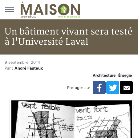
Aller au menu principal
Aller au contenu principal
Un bâtiment vivant sera testé
à l'Université Laval
Un bâtiment vivant sera testé à
Accueil
9 septembre, 2014
Par :
André Fauteux
Articles
Architecture
Énergie
Énergie
Chauffage
Facebook
Twitte
Co
Partager sur
Un bâtiment vivant sera testé à l'Université Laval