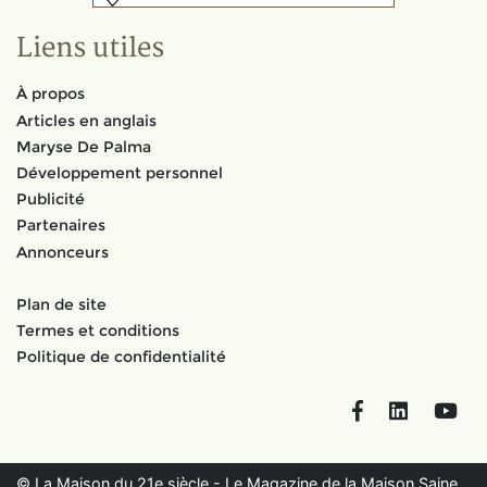
Liens utiles
À propos
Articles en anglais
Maryse De Palma
Développement personnel
Publicité
Partenaires
Annonceurs
Plan de site
Termes et conditions
Politique de confidentialité
Facebook
LinkedIn
You
© La Maison du 21e siècle - Le Magazine de la Maison Saine