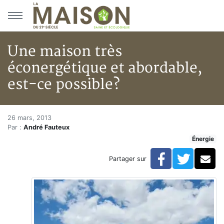
Aller au menu principal
Aller au contenu principal
Une maison très
éconergétique et abordable,
est-ce possible?
Une maison très éconergétique 
Accueil
26 mars, 2013
Par :
André Fauteux
Articles
Énergie
Énergie
Chauffage
Facebook
Twitte
Co
Partager sur
Une maison très éconergétique et abordable, est-ce 