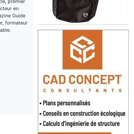
cle, premier
acteur en
gazine Guide
er, formateur
able.