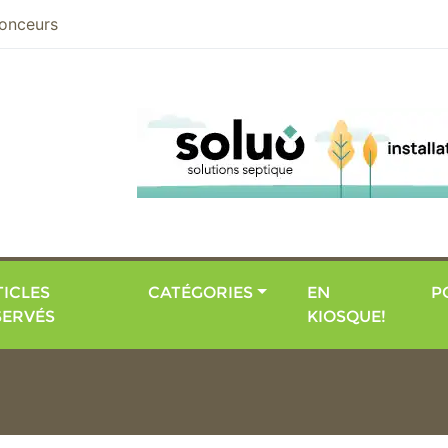
nier
onceurs
ICLES
CATÉGORIES
EN
P
SERVÉS
KIOSQUE!