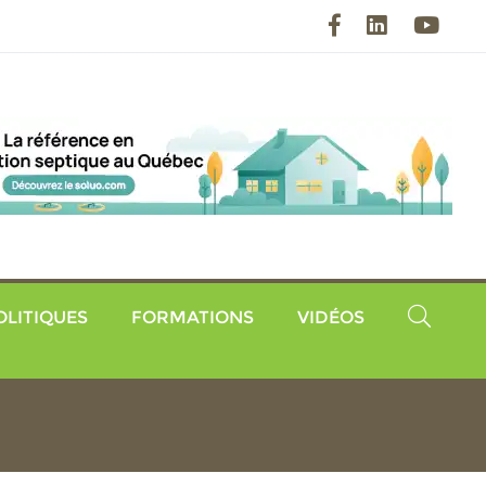
Facebook
LinkedIn
YouT
OLITIQUES
FORMATIONS
VIDÉOS