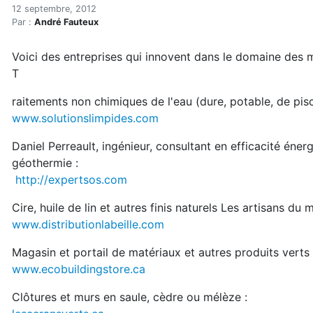
Fournisseurs écolos
Accueil
12 septembre, 2012
Par :
André Fauteux
Articles
Bulletin la Maison saine
Voici des entreprises qui innovent dans le domaine des 
Fournisseurs écolos
T
raitements non chimiques de l'eau (dure, potable, de pisc
www.solutionslimpides.com
Daniel Perreault, ingénieur, consultant en efficacité éne
géothermie :
http://expertsos.com
Cire, huile de lin et autres finis naturels Les artisans d
www.distributionlabeille.com
Magasin et portail de matériaux et autres produits verts
www.ecobuildingstore.ca
Clôtures et murs en saule, cèdre ou mélèze :