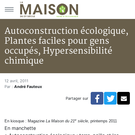
Aller au menu principal
Aller au contenu principal
Autoconstruction écologique,
Plantes faciles pour gens
occupés, Hypersensibilité
chimique
Autoconstruction écologique, P
Accueil
12 avril, 2011
Par :
André Fauteux
Articles
Actualités
Facebook
Twitte
Co
Partager sur
Autoconstruction écologique, Plantes faciles pour ge
e
En kiosque : Magazine
La Maison du 21
siècle
, printemps 2011
En manchette