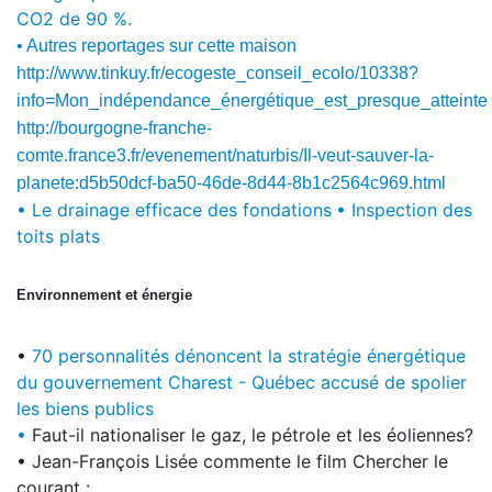
CO2 de 90 %.
• Autres reportages sur cette maison
http://www.tinkuy.fr/ecogeste_conseil_ecolo/10338?
info=Mon_indépendance_énergétique_est_presque_atteinte
http://bourgogne-franche-
comte.france3.fr/evenement/naturbis/Il-veut-sauver-la-
planete:d5b50dcf-ba50-46de-8d44-8b1c2564c969.html
• Le drainage efficace des fondations
• Inspection des
toits plats
Environnement et énergie
•
70 personnalités dénoncent la stratégie énergétique
du gouvernement Charest - Québec accusé de spolier
les biens publics
•
Faut-il nationaliser le gaz, le pétrole et les éoliennes?
• Jean-François Lisée commente le film Chercher le
courant :