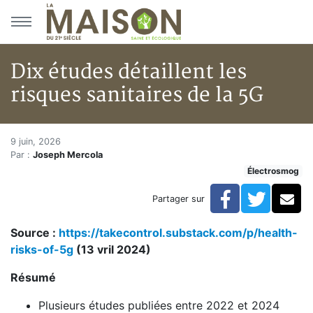
Aller au menu principal
Aller au contenu principal
Dix études détaillent les
risques sanitaires de la 5G
Dix études détaillent les risque
Accueil
9 juin, 2026
Par :
Joseph Mercola
Articles
Électrosmog
Actualités
Dix études détaillent les risques sanitaires de la 5G
Facebook
Twitte
Co
Partager sur
Source :
https://takecontrol.substack.com/p/health-
risks-of-5g
(13 vril 2024)
Résumé
Plusieurs études publiées entre 2022 et 2024