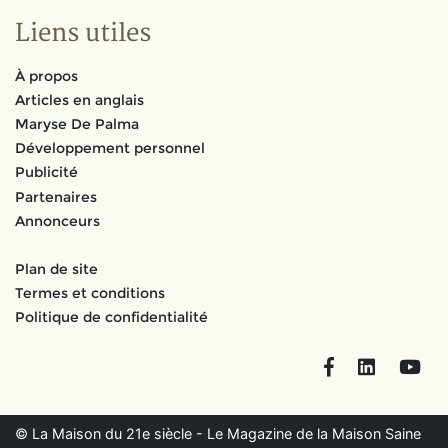
Liens utiles
À propos
Articles en anglais
Maryse De Palma
Développement personnel
Publicité
Partenaires
Annonceurs
Plan de site
Termes et conditions
Politique de confidentialité
Facebook
LinkedIn
You
© La Maison du 21e siècle - Le Magazine de la Maison Saine