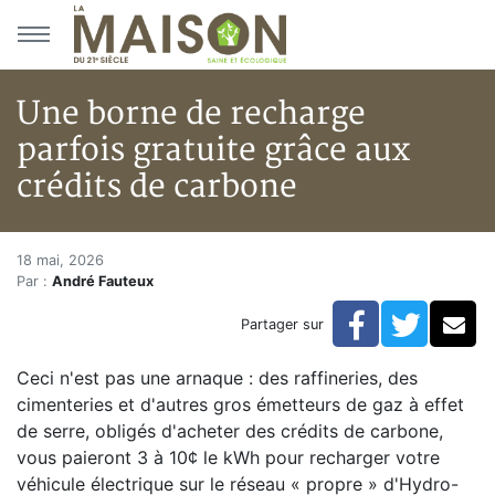
Aller au menu principal
Aller au contenu principal
Une borne de recharge
parfois gratuite grâce aux
crédits de carbone
Une borne de recharge parfois 
Accueil
18 mai, 2026
Par :
André Fauteux
Articles
Actualités
Facebook
Twitte
Co
Partager sur
Une borne de recharge parfois gratuite grâce aux cré
Ceci n'est pas une arnaque : des raffineries, des
cimenteries et d'autres gros émetteurs de gaz à effet
de serre, obligés d'acheter des crédits de carbone,
vous paieront 3 à 10¢ le kWh pour recharger votre
véhicule électrique sur le réseau « propre » d'Hydro-