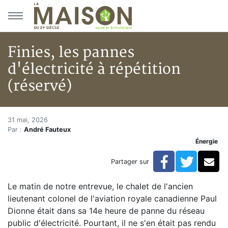
Aller au menu principal
Aller au contenu principal
Finies, les pannes
d'électricité à répétition
(réservé)
Finies, les pannes d'électricité
Accueil
31 mai, 2026
Par :
André Fauteux
Articles
Énergie
Énergie
Chauffage
Facebook
Twitte
Co
Partager sur
Finies, les pannes d'électricité à répétition (réservé)
Le matin de notre entrevue, le chalet de l'ancien
lieutenant colonel de l'aviation royale canadienne Paul
Dionne était dans sa 14e heure de panne du réseau
public d'électricité. Pourtant, il ne s'en était pas rendu