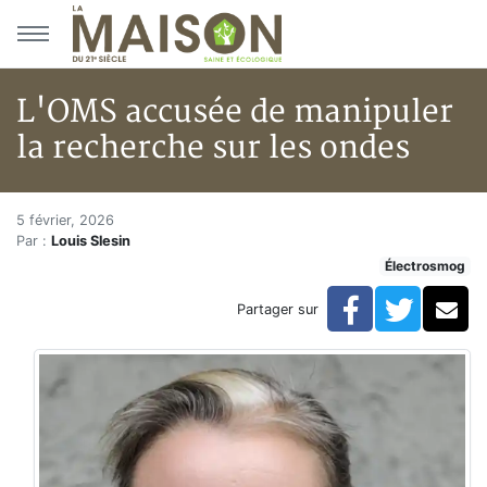
Aller au menu principal
Aller au contenu principal
L'OMS accusée de manipuler
la recherche sur les ondes
L'OMS accusée de manipuler la
Accueil
5 février, 2026
Par :
Louis Slesin
Articles
Électrosmog
Actualités
L'OMS accusée de manipuler la recherche sur les ond
Facebook
Twitte
Co
Partager sur