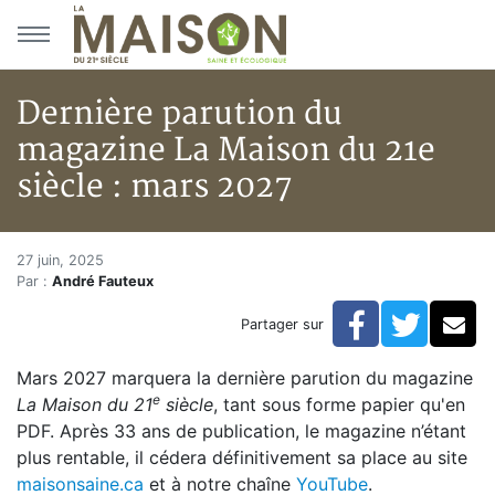
Aller au menu principal
Aller au contenu principal
Dernière parution du
magazine La Maison du 21e
siècle : mars 2027
Dernière parution du magazine 
Accueil
27 juin, 2025
Par :
André Fauteux
Articles
Actualités
Facebook
Twitte
Co
Partager sur
Dernière parution du magazine La Maison du 21e sièc
Mars 2027 marquera la dernière parution du magazine
e
La Maison du 21
siècle
, tant sous forme papier qu'en
PDF. Après 33 ans de publication, le magazine n’étant
plus rentable, il cédera définitivement sa place au site
maisonsaine.ca
et à notre chaîne
YouTube
.