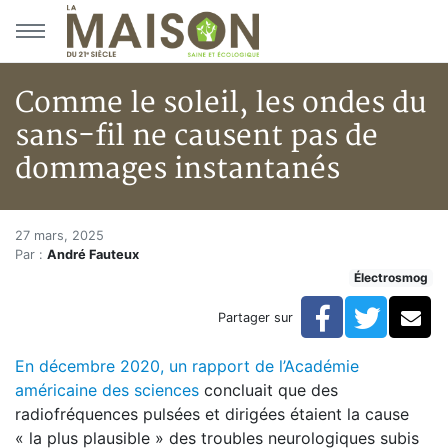
Aller au menu principal
Aller au contenu principal
Comme le soleil, les ondes du
sans-fil ne causent pas de
dommages instantanés
Comme le soleil, les ondes du
Accueil
27 mars, 2025
Par :
André Fauteux
Articles
Électrosmog
Actualités
Comme le soleil, les ondes du sans-fil ne causent p
Facebook
Twitte
Co
Partager sur
En décembre 2020, un rapport de l’Académie
américaine des sciences
concluait que des
radiofréquences pulsées et dirigées étaient la cause
« la plus plausible » des troubles neurologiques subis