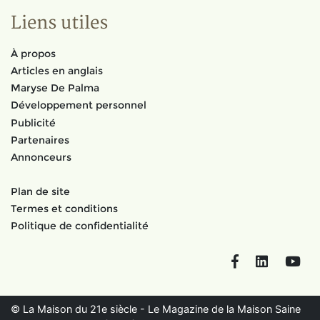
Liens utiles
À propos
Articles en anglais
Maryse De Palma
Développement personnel
Publicité
Partenaires
Annonceurs
Plan de site
Termes et conditions
Politique de confidentialité
Facebook
LinkedIn
You
© La Maison du 21e siècle - Le Magazine de la Maison Saine