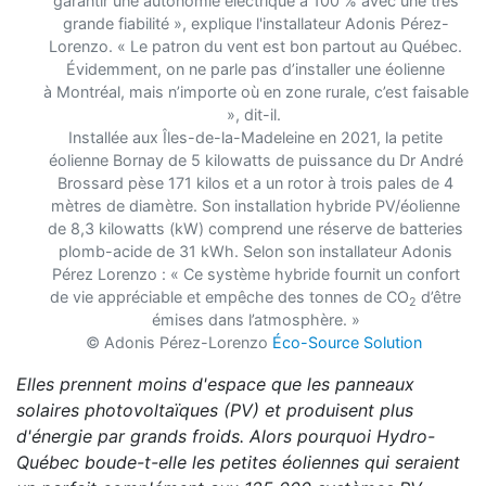
garantir une autonomie
électrique à 100 % avec une très
grande fiabilité », explique l'installateur Adonis Pérez-
Lorenzo.
« Le patron du vent est bon partout
au Québec.
Évidemment, on ne parle pas d’installer une éolienne
à
Montréal, mais n’importe où en zone rurale, c’est faisable
», dit-il.
Installée aux Îles-de-la-Madeleine en 2021, la petite
éolienne Bornay de 5 kilowatts de puissance du Dr André
Brossard pèse 171 kilos et a un rotor à trois pales de 4
mètres de diamètre. Son installation hybride PV/éolienne
de 8,3 kilowatts (kW) comprend une réserve de batteries
plomb-acide de 31 kWh. Selon son installateur Adonis
Pérez Lorenzo : « Ce système hybride fournit un confort
de vie appréciable et empêche des tonnes de CO
d’être
2
émises dans l’atmosphère. »
© Adonis Pérez-Lorenzo
Éco-Source Solution
Elles prennent moins d'espace que les panneaux
solaires photovoltaïques (PV) et produisent plus
d'énergie par grands froids. Alors pourquoi Hydro-
Québec boude-t-elle les petites éoliennes qui seraient