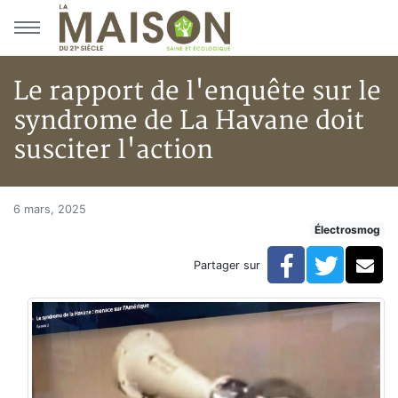
Aller au menu principal
Aller au contenu principal
Le rapport de l'enquête sur le
syndrome de La Havane doit
susciter l'action
Le rapport de l'enquête sur le
Accueil
6 mars, 2025
Électrosmog
Articles
Électrosmog
Facebook
Twitte
Co
Partager sur
Le rapport de l'enquête sur le syndrome de La Havane 