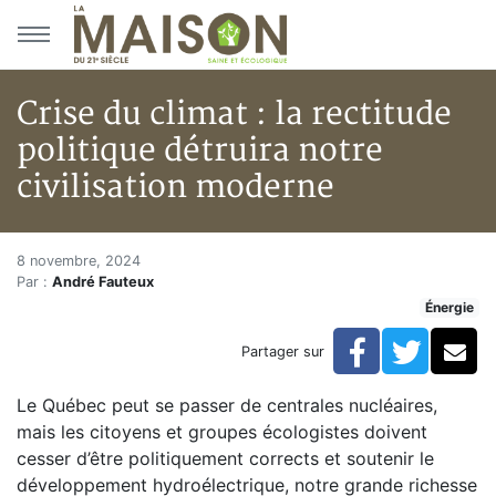
Aller au menu principal
Aller au contenu principal
Crise du climat : la rectitude
politique détruira notre
civilisation moderne
Crise du climat : la rectitude p
Accueil
8 novembre, 2024
Par :
André Fauteux
Articles
Énergie
Énergie
Chauffage
Facebook
Twitte
Co
Partager sur
Crise du climat : la rectitude politique détruira notre 
Le Québec peut se passer de centrales nucléaires,
mais les citoyens et groupes écologistes doivent
cesser d’être politiquement corrects et soutenir le
développement hydroélectrique, notre grande richesse